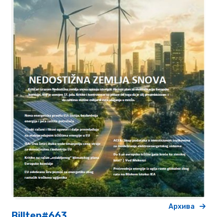
Архива
Billten#663