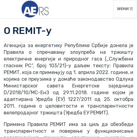
НАВИГАЦ
МЕНИ
O REMIT-у
Агенција за енергетику Републике Србије донела је
Правила о спречавању злоупреба на тржишту
електричне енергије и природног гаса („Службени
гласник РС“, број 103/21)-у даљем тексту: Правила
РЕМИТ, која се примењују од 1. априла 2022. године, и
којима се преузима у домаће законодавство Одлука
Министарског савета Енергетске заједнице
D/2018/10/МС-ЕнЗ од 29.11.2018. године којом је
адаптирана Уредба (ЕУ) 1227/2011 од 25. октобра
2011. године о целовитости и транспарентности
велепродајног тржишта (Уредба ЕУ РЕМИТ).
Примена Правила РЕМИТ има за циљ да обезбеди
транспарентност и поверење у функционисање