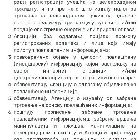
ради регистрације учешћа на велепродајном
тржишту, и то пре него што издају налог за
трговање на велеродајном тржишту, односно
пре него реализују трансакцију куповине и/или
продаје електричне енергије или природног гаса;
Агенцији без одлагања пријаве промену
регистрованих података и лица која имају
приступ повлашћеним информацијама;
правовремено објаве у целости повлашћену
(инсајдерску) информацију којом располажу на
својој интернет страници и/или
централизованој интернет страници оператора;
обавештавају Агенцију о одлагању објављивања
повлашћене информације;
обавештавају Агенцију о изузећу од забране
трговања на основу повлашћених информација;
поштују прописане забране трговања
повлашћеним информацијама, забране вршења
манипулација и покушаја манипулације на
велепродајном тржишту и Агенцији пријављују
ове злоупотребе на тржишту у складу са