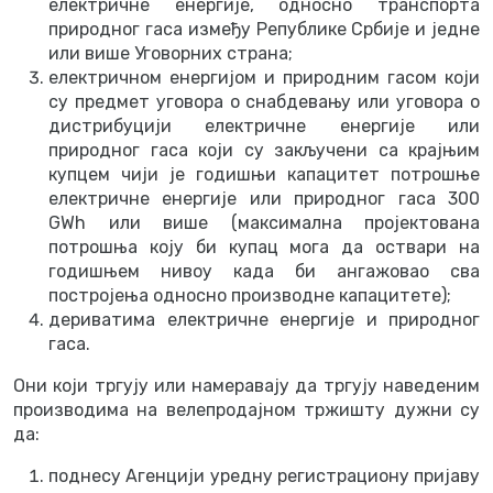
електричне енергије, односно транспорта
природног гаса између Републике Србије и једне
или више Уговорних страна;
електричном енергијом и природним гасом који
су предмет уговора о снабдевању или уговора о
дистрибуцији електричне енергије или
природног гаса који су закључени са крајњим
купцем чији је годишњи капацитет потрошње
електричне енергије или природног гаса 300
GWh или више (максимална пројектована
потрошња коју би купац мога да оствари на
годишњем нивоу када би ангажовао сва
постројења односно производне капацитете);
дериватима електричне енергије и природног
гаса.
Они који тргују или намеравају да тргују наведеним
производима на велепродајном тржишту дужни су
да:
поднесу Агенцији уредну регистрациону пријаву