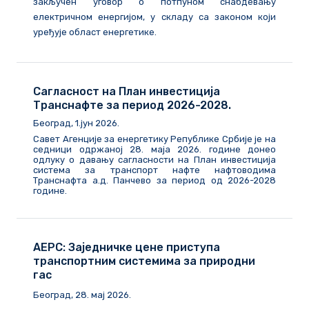
закључен уговор о потпуном снабдевању
електричном енергијом, у складу са законом који
уређује област енергетике.
Сагласност на План инвестиција
Транснафте за период 2026-2028.
Београд, 1.јун 2026.
Савет Агенције за енергетику Републике Србије је на
седници одржаној 28. маја 2026. године донео
одлуку о давању сагласности на План инвестиција
система за транспорт нафте нафтоводима
Транснафта а.д. Панчево за период од 2026-2028
године.
АЕРС: Заједничке цене приступа
транспортним системима за природни
гас
Београд, 28. мај 2026.