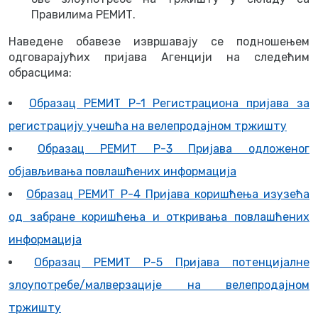
Правилима РЕМИТ.
Наведене обавезе извршавају се подношењем
одговарајућих пријава Агенцији на следећим
обрасцима:
Образац РЕМИТ Р-1 Регистрациона пријава за
регистрацију учешћа на велепродајном тржишту
Образац РЕМИТ Р-3 Пријава одложеног
објављивања повлашћених информација
Образац РЕМИТ Р-4 Пријава коришћења изузећа
од забране коришћења и откривања повлашћених
информација
Образац РЕМИТ Р-5 Пријава потенцијалне
злоупотребе/малверзације на велепродајном
тржишту