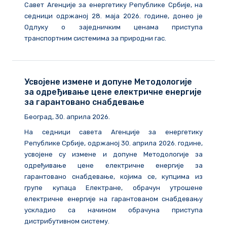
Савет Агенције за енергетику Републике Србије, на
седници одржаној 28. маја 2026. године, донео је
Одлуку о заједничким ценама приступа
транспортним системима за природни гас.
Усвојене измене и допуне Методологије
за одређивање цене електричне енергије
за гарантовано снабдевање
Београд, 30. априла 2026.
На седници савета Агенције за енергетику
Републике Србије, одржаној 30. априла 2026. године,
усвојене су измене и допуне Методологије за
одређивање цене електричне енергије за
гарантовано снабдевање, којима се, купцима из
групе купаца Електране, обрачун утрошене
електричне енергије на гарантованом снабдевању
ускладио са начином обрачуна приступа
дистрибутивном систему.