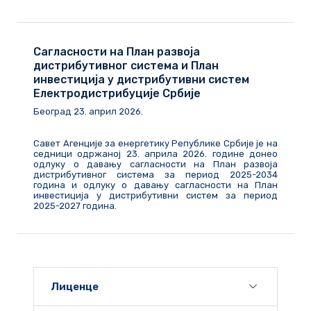
Сагласности на План развоја
дистрибутивног система и План
инвестиција у дистрибутивни систем
Електродистрибуције Србије
Београд
23
.
април
202
6
.
Савет Агенције за енергетику Републике Србије је на
седници одржаној 23. априла 2026. године донео
одлуку о давању сагласности на План развоја
дистрибутивног система за период 2025-2034
година и одлуку о давању сагласности на План
инвестиција у дистрибутивни систем за период
2025-2027 година.
Лиценце