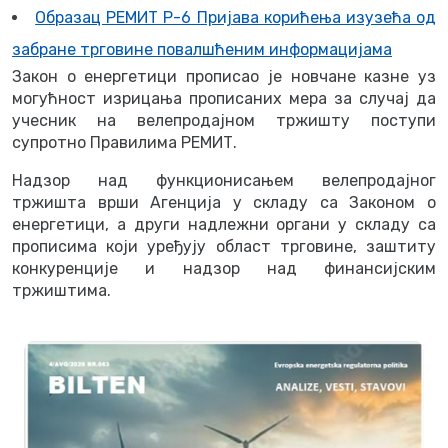
Образац РЕМИТ Р-6 Пријава корићења изузећа од
забране трговине повалшћеним информацијама
Закон о енергетици прописао је новчане казне уз
могућност изрицања прописаних мера за случај да
учесник на велепродајном тржишту поступи
супротно Правилима РЕМИТ.
Надзор над функционисањем велепродајног
тржишта врши Агенција у складу са Законом о
енергетици, а други надлежни органи у складу са
прописима који уређују област трговине, заштиту
конкуренције и надзор над финансијским
тржиштима.