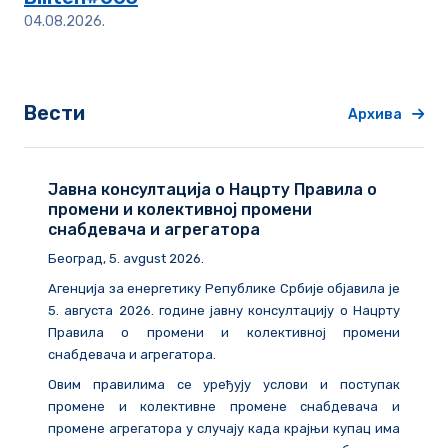
04.08.2026.
Вести
Архива
Јавна консултација о Нацрту Правила о
промени и колективној промени
снабдевача и агрегатора
Београд
, 5. avgust 2026.
Агенција за енергетику Републике Србије објавила је
5. августа 2026. године
јавну консултацију о Нацрту
Правила о промени и колективној промени
снабдевача и агрегатора.
Овим правилима се уређују услови и поступак
промене и колективне промене снабдевача и
промене агрегатора у случају када крајњи купац има