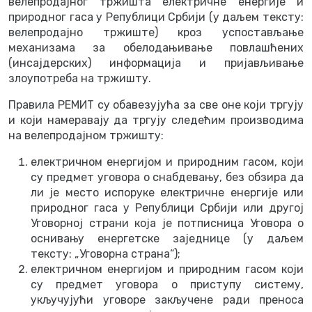
велепродајног тржишта електричне енергије и
природног гаса у Републици Србији (у даљем тексту:
велепродајно тржиште) кроз успостављање
механизама за обелодањивање повлашћених
(инсајдерских) информација и пријављивање
злоупотреба на тржишту.
Правила РЕМИТ су обавезујућа за све оне који тргују
и који намеравају да тргују следећим производима
на велепродајном тржишту:
електричном енергијом и природним гасом, који
су предмет уговора о снабдевању, без обзира да
ли је место испоруке електричне енергије или
природног гаса у Републици Србији или другој
Уговорној страни која је потписница Уговора о
оснивању енергетске заједнице (у даљем
тексту: „Уговорна страна“);
електричном енергијом и природним гасом који
су предмет уговора о приступу систему,
укључујући уговоре закључене ради преноса