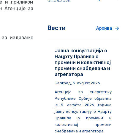
04.08.2026.
е и приликом
н Агенције за
Вести
Архива
а за издавање
Јавна консултација о
Нацрту Правила о
промени и колективној
промени снабдевача и
агрегатора
Београд
, 5. avgust 2026.
Агенција за енергетику
Републике Србије објавила
је 5. августа 2026. године
јавну консултацију о Нацрту
Правила о промени и
колективној промени
снабдевача и агрегатора.