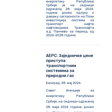
енергетику Републике
Србије је на седници
одржаној 28. маја 2026.
године донео одлуку о
давању сагласности на План
инвестиција система за
транспорт нафте
нафтоводима Транснафта
а.д. Панчево за период од
2026-2028 године.
АЕРС: Заједничке цене
приступа
транспортним
системима за
природни гас
Београд, 28. мај 2026.
Савет Агенције за
енергетику Републике
Србије, на седници одржаној
28. маја 2026. године, донео