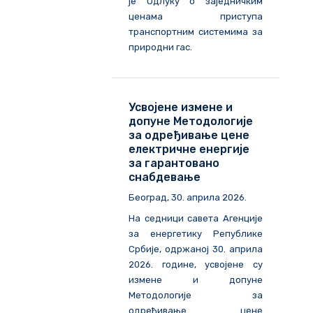
је Одлуку о заједничким
ценама приступа
транспортним системима за
природни гас.
Усвојене измене и
допуне Методологије
за одређивање цене
електричне енергије
за гарантовано
снабдевање
Београд, 30. априла 2026.
На седници савета Агенције
за енергетику Републике
Србије, одржаној 30. априла
2026. године, усвојене су
измене и допуне
Методологије за
одређивање цене