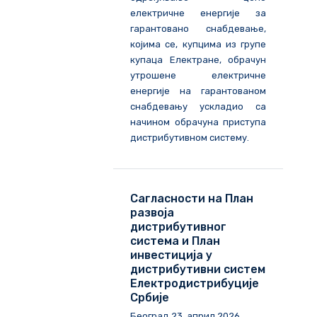
електричне енергије за
гарантовано снабдевање,
којима се, купцима из групе
купаца Електране, обрачун
утрошене електричне
енергије на гарантованом
снабдевању ускладио са
начином обрачуна приступа
дистрибутивном систему.
Сагласности на План
развоја
дистрибутивног
система и План
инвестиција у
дистрибутивни систем
Електродистрибуције
Србије
Београд
23
.
април
202
6
.