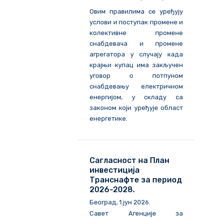
Овим правилима се уређују
услови и поступак промене и
колективне промене
снабдевача и промене
агрегатора у случају када
крајњи купац има закључен
уговор о потпуном
снабдевању електричном
енергијом, у складу са
законом који уређује област
енергетике.
Сагласност на План
инвестиција
Транснафте за период
2026-2028.
Београд, 1.јун 2026.
Савет Агенције за