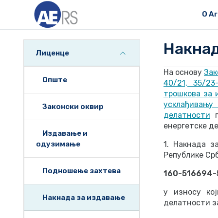
О А
Накнад
Лиценце
На основу
Зак
Опште
40/21, 35/23
трошкова за 
усклађивању
Законски оквир
делатности
енергетске де
Издавање и
одузимање
1. Накнада з
Републике Срб
Подношење захтева
160-516694-
у износу ко
Накнада за издавање
делатности за