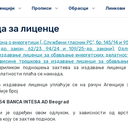
генцији
Прописи
Обрасци
Линкови
а за лиценце
она о енергетици („Службени гласник РС”, бр. 145/14 и 95
-др. закон, 62/23, 94/24 и 109/25-др. закони)
,
Одл
издавање лиценци за обављање енергетских делатнос
 висине трошкова за издавање лиценци за обављање
приликом подношења захтева за издавање лиценце
латности плаћа се накнада.
а издавање лиценце уплаћује се на рачун Агенције 
ије број
54 BANCA INTESA AD Beograd
ји је одређен овом одлуком, у зависности од врст
 коју се захтев подноси.