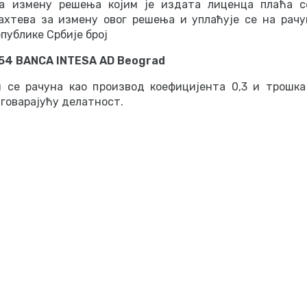
за измену решења којим је издата лиценца плаћа с
хтева за измену овог решења и уплаћује се на рачу
публике Србије број
54 BANCA INTESA AD Beograd
и се рачуна као производ коефицијента 0,3 и трошк
говарајућу делатност.