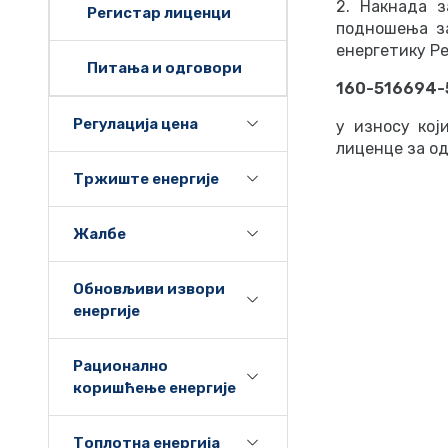
2. Накнада 
Регистар лиценци
подношења за
енергетику Ре
Питања и одговори
160-516694-
Регулација цена
у износу кој
лиценце за од
Тржиште енергије
Жалбе
Обновљиви извори
енергије
Рационално
коришћење енергије
Топлотна енергија