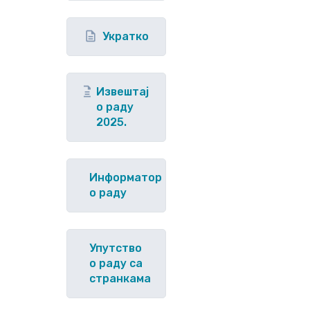
Укратко
Извештај
о раду
2025.
Информатор
о раду
Упутство
o раду са
странкама