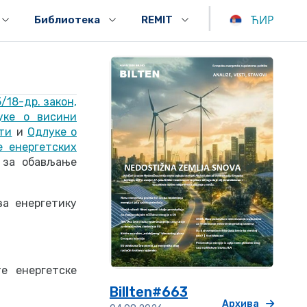
|
ЋИР
Библиотека
REMIT
/18-др. закон,
уке о висини
ти
и
Одлуке о
 енергетских
 за обављање
за енергетику
е енергетске
Billten#663
Архива