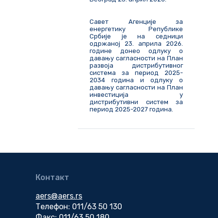
Савет Агенције за
енергетику Републике
Србије је на седници
одржаној 23. априла 2026.
године донео одлуку о
давању сагласности на План
развоја дистрибутивног
система за период 2025-
2034 година и одлуку о
давању сагласности на План
инвестиција у
дистрибутивни систем за
период 2025-2027 година.
Контакт
aers@aers.rs
Телефон: 011/63 50 130
Факс: 011/63 50 180