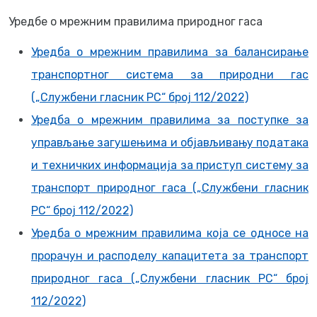
Уредбe о мрежним правилима природног гаса
Уредба о мрежним правилима за балансирање
транспортног система за природни гас
(„Службени гласник РС“ број 112/2022)
Уредба о мрежним правилима за поступке за
управљање загушењима и објављивању података
и техничких информација за приступ систему за
транспорт природног гаса („Службени гласник
РС“ број 112/2022)
Уредба о мрежним правилима која се односе на
прорачун и расподелу капацитета за транспорт
природног гаса („Службени гласник РС“ број
112/2022)