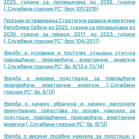
2025. године са пројекцијама до 2030. године
(„Службени гласник РС“, број 101/2015)
Програм остваривања Стратегије развоја енергетике
Републике Србије до 2025. године са пројекцијама до
2030. године за период 2017. до 2023. године
(„Службени гласник РС“, број 104/2017)
Уредбу о условима и поступку стицања статуса
повлашћеног произвођача електричне енергије
(„Службени гласник РС“, бр. 8/13 и 70/14)
Уредба о мерама подстицаја за повлашћене
произвођаче електричне енергије („Службени
гласник РС“, бр. 8/13)
Уредба о начину обрачуна и начину расподелe
прикупљених средстава по основу накнаде за
подстицај повлашћених произвођача електричне
енергије („Службени гласник РС“, бр. 8/13)
Уредба о висини посебне накнаде за подстицај у