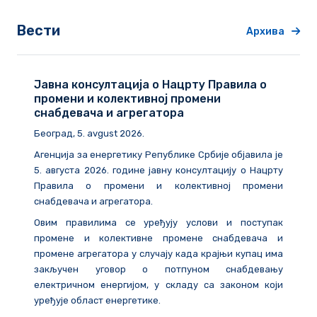
Вести
Архива
Јавна консултација о Нацрту Правила о
промени и колективној промени
снабдевача и агрегатора
Београд
, 5. avgust 2026.
Агенција за енергетику Републике Србије објавила је
5. августа 2026. године
јавну консултацију о Нацрту
Правила о промени и колективној промени
снабдевача и агрегатора.
Овим правилима се уређују услови и поступак
промене и колективне промене снабдевача и
промене агрегатора у случају када крајњи купац има
закључен уговор о потпуном снабдевању
електричном енергијом, у складу са законом који
уређује област енергетике.