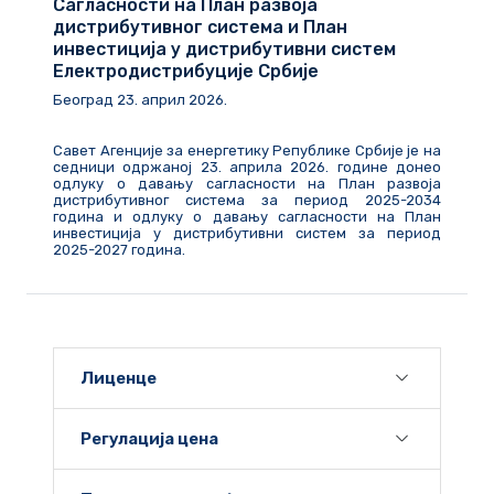
Сагласности на План развоја
дистрибутивног система и План
инвестиција у дистрибутивни систем
Електродистрибуције Србије
Београд
23
.
април
202
6
.
Савет Агенције за енергетику Републике Србије је на
седници одржаној 23. априла 2026. године донео
одлуку о давању сагласности на План развоја
дистрибутивног система за период 2025-2034
година и одлуку о давању сагласности на План
инвестиција у дистрибутивни систем за период
2025-2027 година.
Лиценце
Регулација цена