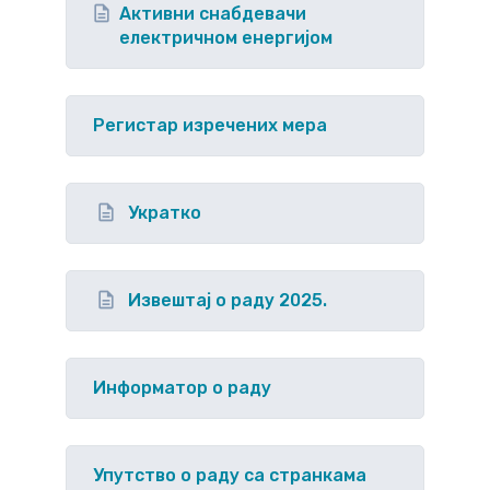
Активни снабдевачи
електричном енергијом
Регистар изречених мера
Укратко
Извештај о раду 2025.
Информатор о раду
Упутство o раду са странкама