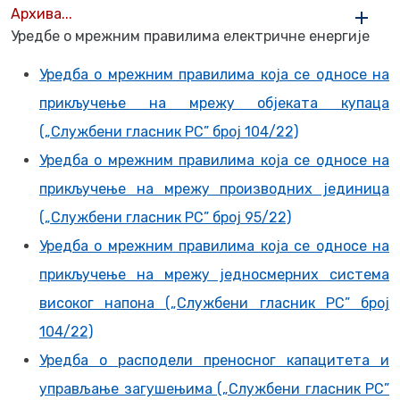
Архива...
Уредбe о мрежним правилима електричне енергије
Уредба о мрежним правилима која се односе на
прикључење на мрежу објеката купаца
(„Службени гласник РС” број 104/22)
Уредба о мрежним правилима која се односе на
прикључење на мрежу производних јединица
(„Службени гласник РС” број 95/22)
Уредба о мрежним правилима која се односе на
прикључење на мрежу једносмерних система
високог напона („Службени гласник РС” број
104/22)
Уредба о расподели преносног капацитета и
управљање загушењима („Службени гласник РС”