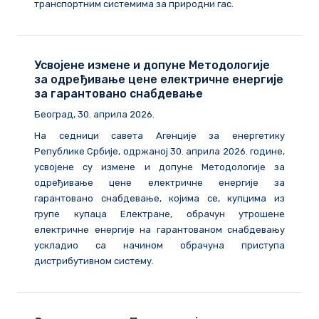
транспортним системима за природни гас.
Усвојене измене и допуне Методологије
за одређивање цене електричне енергије
за гарантовано снабдевање
Београд, 30. априла 2026.
На седници савета Агенције за енергетику
Републике Србије, одржаној 30. априла 2026. године,
усвојене су измене и допуне Методологије за
одређивање цене електричне енергије за
гарантовано снабдевање, којима се, купцима из
групе купаца Електране, обрачун утрошене
електричне енергије на гарантованом снабдевању
ускладио са начином обрачуна приступа
дистрибутивном систему.