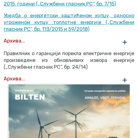
2015. години („Службени гласник РС“, бр. 7/15)
Уредба о енергетски заштићеном купцу, односно
угроженом купцу топлотне енергије („Службени
гласник РС“, бр. 113/2015 и 59/2018)
Архива...
Правилник о гаранцији порекла електричне енергије
произведене из обновљивих извора енергије
(„Службени гласник РС“, бр. 24/14)
Архива...