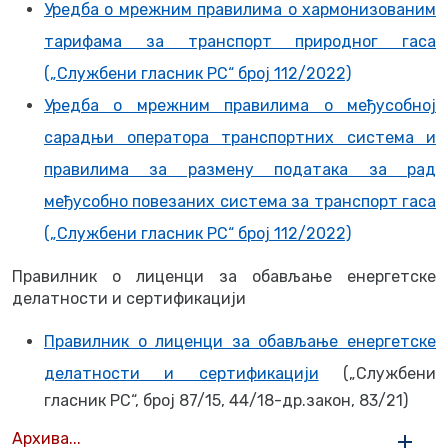
Уредба о мрежним правилима о хармонизованим
тарифама за транспорт природног гаса
(„Службени гласник РС“ број 112/2022)
Уредба о мрежним правилима о међусобној
сарадњи оператора транспортних система и
правилима за размену података за рад
међусобно повезаних система за транспорт гаса
(„Службени гласник РС“ број 112/2022)
Правилник о лиценци за обављање енергетске
делатности и сертификацији
Правилник о лиценци за обављање енергетске
делатности и сертификацији
(„Службени
гласник РС“, број 87/15, 44/18-др.закон, 83/21)
Архива...