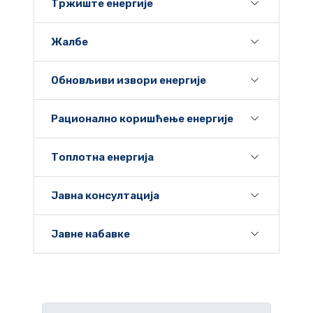
Тржиште енергије
Жалбе
Обновљиви извори енергије
Рационално коришћење енергије
Топлотна енергија
Јавна консултација
Јавне набавке