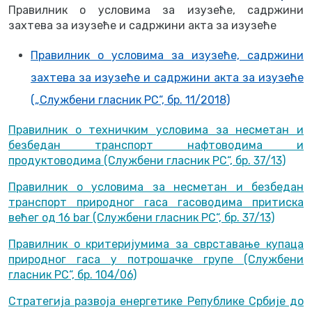
Правилник о условима за изузеће, садржини
захтева за изузеће и садржини акта за изузеће
Правилник о условима за изузеће, садржини
захтева за изузеће и садржини акта за изузеће
(„Службени гласник РС“, бр. 11/2018)
Правилник о техничким условима за несметан и
безбедан транспорт нафтоводима и
продуктоводима (Службени гласник РС“, бр. 37/13)
Правилник о условима за несметан и безбедан
транспорт природног гаса гасоводима притиска
већег од 16 bar (Службени гласник РС“, бр. 37/13)
Правилник о критеријумима за сврставање купаца
природног гаса у потрошачке групе (Службени
гласник РС“, бр. 104/06)
Стратегија развоја енергетике Републике Србије до