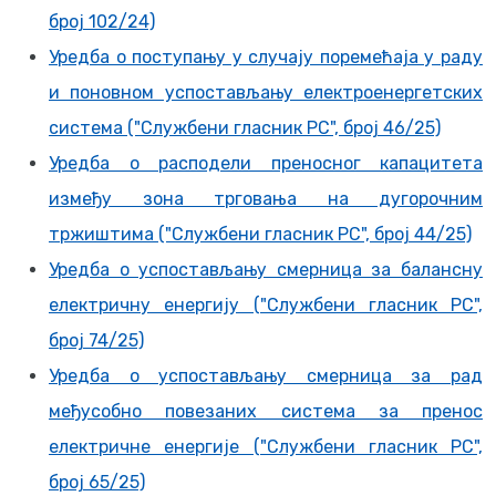
број 102/24)
Уредба о поступању у случају поремећаја у раду
и поновном успостављању електроенергетских
система ("Службени гласник РС", број 46/25)
Уредба о расподели преносног капацитета
између зона трговања на дугорочним
тржиштима ("Службени гласник РС", број 44/25)
Уредба о успостављању смерница за балансну
електричну енергију ("Службени гласник РС",
број 74/25)
Уредба o успостављању смерница за рад
међусобно повезаних система за пренос
електричне енергије ("Службени гласник РС",
број 65/25)