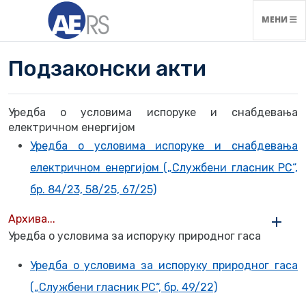
НАВИГАЦ
МЕНИ
Подзаконски акти
Уредба о условима испоруке и снабдевања
електричном енергијом
Уредба о условима испоруке и снабдевања
електричном енергијом („Службени гласник РС“,
бр. 84/23, 58/25, 67/25)
Архива...
Уредба о условима за испоруку природног гаса
Уредба о условима за испоруку природног гаса
(„Службени гласник РС“, бр. 49/22)