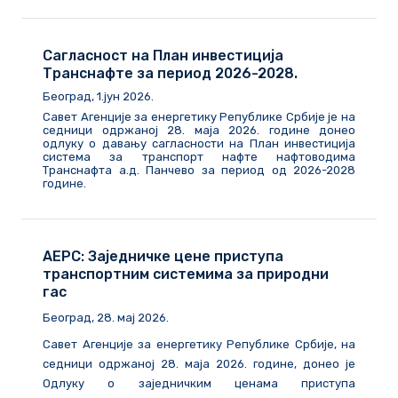
Сагласност на План инвестиција
Транснафте за период 2026-2028.
Београд, 1.јун 2026.
Савет Агенције за енергетику Републике Србије је на
седници одржаној 28. маја 2026. године донео
одлуку о давању сагласности на План инвестиција
система за транспорт нафте нафтоводима
Транснафта а.д. Панчево за период од 2026-2028
године.
АЕРС: Заједничке цене приступа
транспортним системима за природни
гас
Београд, 28. мај 2026.
Савет Агенције за енергетику Републике Србије, на
седници одржаној 28. маја 2026. године, донео је
Одлуку о заједничким ценама приступа