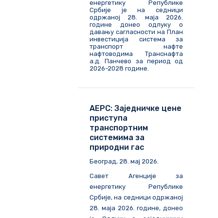
енергетику Републике
Србије је на седници
одржаној 28. маја 2026.
године донео одлуку о
давању сагласности на План
инвестиција система за
транспорт нафте
нафтоводима Транснафта
а.д. Панчево за период од
2026-2028 године.
АЕРС: Заједничке цене
приступа
транспортним
системима за
природни гас
Београд, 28. мај 2026.
Савет Агенције за
енергетику Републике
Србије, на седници одржаној
28. маја 2026. године, донео