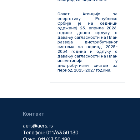
Савет Агенције за
енергетику Републике
Србије је на седници
одржаној 23. априла 2026.
године донео одлуку о
давању сагласности на План
развоја дистрибутивног
система за период 2025-
2034 година и одлуку о
давању сагласности на План
инвестиција у
дистрибутивни систем за
период 2025-2027 година.
Контакт
aers@aers.rs
Телефон: 011/63 50 130
Факс: 011/63 50 180