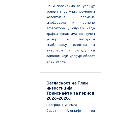
Овим правилима се уређују
услови и поступак промене и
колективне промене
снабдевача и промене
агрегатора у случају када
крајњи купац има закључен
уговор о потпуном
снабдевању електричном
енергијом, у складу са
законом који уређује област
енергетике.
Сагласност на План
инвестиција
Транснафте за период
2026-2028.
Београд, 1.јун 2026.
Савет Агенције за