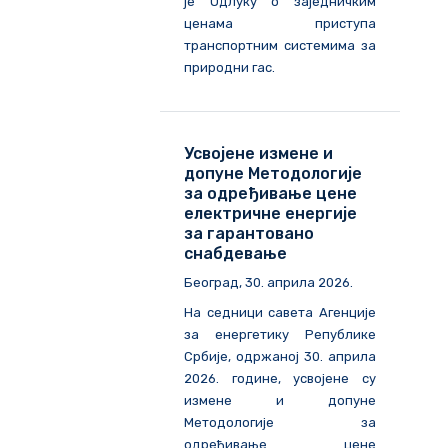
је Одлуку о заједничким
ценама приступа
транспортним системима за
природни гас.
Усвојене измене и
допуне Методологије
за одређивање цене
електричне енергије
за гарантовано
снабдевање
Београд, 30. априла 2026.
На седници савета Агенције
за енергетику Републике
Србије, одржаној 30. априла
2026. године, усвојене су
измене и допуне
Методологије за
одређивање цене