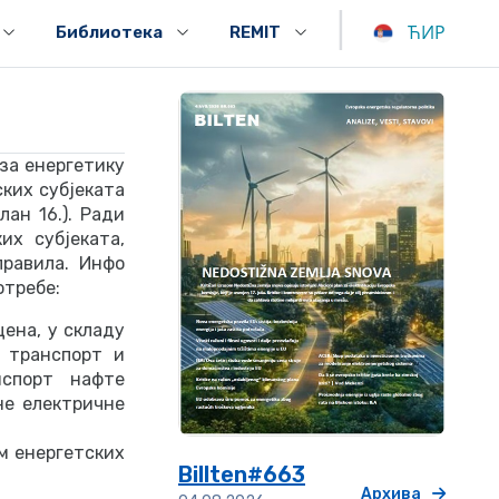
|
ЋИР
Библиотека
REMIT
за енергетику
ских субјеката
ан 16.). Ради
х субјеката,
правила. Инфо
отребе:
ена, у складу
 транспорт и
нспорт нафте
не електричне
м енергетских
Billten#663
Архива