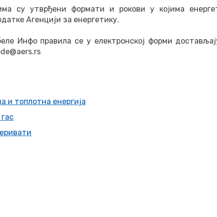
ма су утврђени формати и рокови у којима енергет
датке Агенцији за енергетику.
еле Инфо правила се у електронској форми достављај
ode@aers.rs
а и топлотна енергија
 гас
деривати