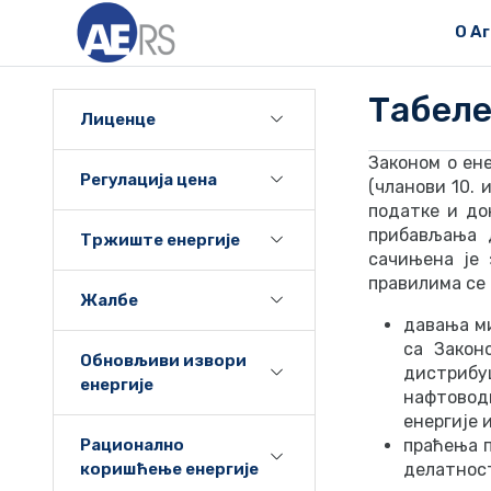
О А
Табеле
Лиценце
Законом о ен
Регулација цена
(чланови 10. 
податке и до
прибављања д
Тржиште енергије
сачињена је 
правилима се 
Жалбе
давања ми
са Закон
Обновљиви извори
дистрибу
енергије
нафтовод
енергије 
Рационално
праћења п
коришћење енергије
делатнос