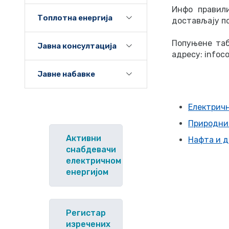
Инфо правили
Топлотна енергија
достављају по
Попуњене таб
Јавна консултација
адресу:
infoc
Јавне набавке
Електричн
Природни
Активни
Нафта и 
снабдевачи
електричном
енергијом
Регистар
изречених