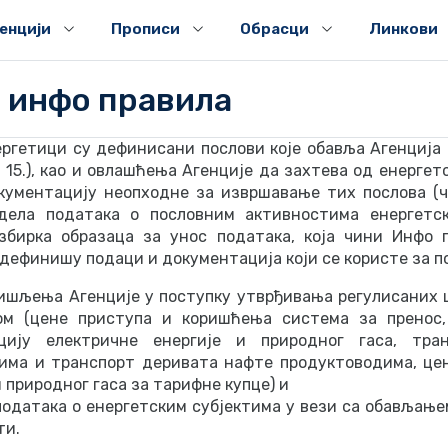
генцији
Прописи
Обрасци
Линкови
 инфо правила
ергетици су дефинисани послови које обавља Агенција 
и 15.), као и овлашћења Агенције да захтева од енергет
кументацију неопходне за извршавање тих послова (чл
ела података о пословним активностима енергетски
збирка образаца за унос података, која чини Инфо 
дефинишу подаци и документација који се користе за п
шљења Агенције у поступку утврђивања регулисаних ц
ом (цене приступа и коришћења система за пренос,
цију електричне енергије и природног гаса, тра
има и транспорт деривата нафте продуктоводима, це
и природног гаса за тарифне купце) и
одатака о енергетским субјектима у вези са обављање
ти.