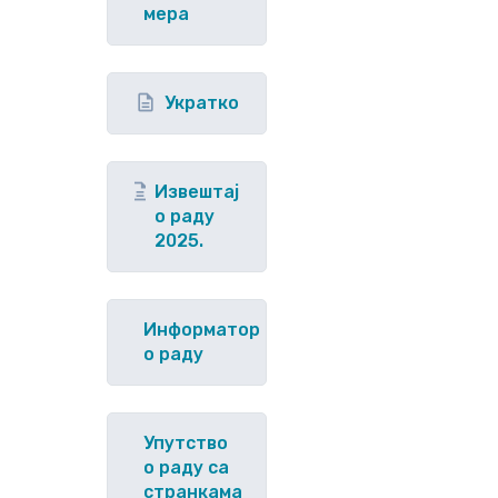
мера
Укратко
Извештај
о раду
2025.
Информатор
о раду
Упутство
o раду са
странкама