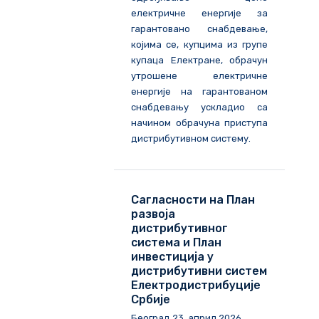
електричне енергије за
гарантовано снабдевање,
којима се, купцима из групе
купаца Електране, обрачун
утрошене електричне
енергије на гарантованом
снабдевању ускладио са
начином обрачуна приступа
дистрибутивном систему.
Сагласности на План
развоја
дистрибутивног
система и План
инвестиција у
дистрибутивни систем
Електродистрибуције
Србије
Београд
23
.
април
202
6
.