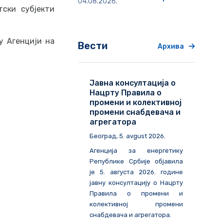
04.08.2026.
ски субјекти
у Агенцији на
Вести
Архива
Јавна консултација о
Нацрту Правила о
промени и колективној
промени снабдевача и
агрегатора
Београд
, 5. avgust 2026.
Агенција за енергетику
Републике Србије објавила
је 5. августа 2026. године
јавну консултацију о Нацрту
Правила о промени и
колективној промени
снабдевача и агрегатора.