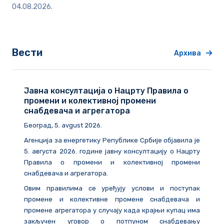
04.08.2026.
Вести
Архива
Јавна консултација о Нацрту Правила о
промени и колективној промени
снабдевача и агрегатора
Београд
, 5. avgust 2026.
Агенција за енергетику Републике Србије објавила је
5. августа 2026. године
јавну консултацију о Нацрту
Правила о промени и колективној промени
снабдевача и агрегатора.
Овим правилима се уређују услови и поступак
промене и колективне промене снабдевача и
промене агрегатора у случају када крајњи купац има
закључен уговор о потпуном снабдевању