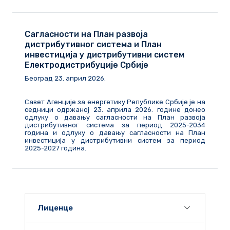
Сагласности на План развоја
дистрибутивног система и План
инвестиција у дистрибутивни систем
Електродистрибуције Србије
Београд
23
.
април
202
6
.
Савет Агенције за енергетику Републике Србије је на
седници одржаној 23. априла 2026. године донео
одлуку о давању сагласности на План развоја
дистрибутивног система за период 2025-2034
година и одлуку о давању сагласности на План
инвестиција у дистрибутивни систем за период
2025-2027 година.
Лиценце