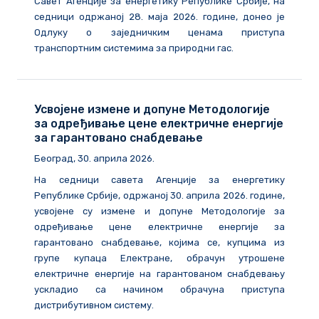
Савет Агенције за енергетику Републике Србије, на
седници одржаној 28. маја 2026. године, донео је
Одлуку о заједничким ценама приступа
транспортним системима за природни гас.
Усвојене измене и допуне Методологије
за одређивање цене електричне енергије
за гарантовано снабдевање
Београд, 30. априла 2026.
На седници савета Агенције за енергетику
Републике Србије, одржаној 30. априла 2026. године,
усвојене су измене и допуне Методологије за
одређивање цене електричне енергије за
гарантовано снабдевање, којима се, купцима из
групе купаца Електране, обрачун утрошене
електричне енергије на гарантованом снабдевању
ускладио са начином обрачуна приступа
дистрибутивном систему.