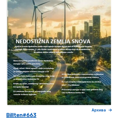
Архива
Billten#663