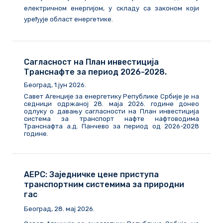
електричном енергијом, у складу са законом који
уређује област енергетике.
Сагласност на План инвестиција
Транснафте за период 2026-2028.
Београд, 1.јун 2026.
Савет Агенције за енергетику Републике Србије је на
седници одржаној 28. маја 2026. године донео
одлуку о давању сагласности на План инвестиција
система за транспорт нафте нафтоводима
Транснафта а.д. Панчево за период од 2026-2028
године.
АЕРС: Заједничке цене приступа
транспортним системима за природни
гас
Београд, 28. мај 2026.