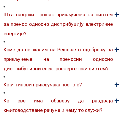
Шта садржи трошак прикључења на систем
за пренос односно дистрибуцију електричне
енергије?
Коме да се жалим на Решење о одобрењу за
прикључење на преносни односно
дистрибутивни електроенергетски систем?
Који типови прикључака постоје?
Ко све има обавезу да раздваја
књиговодствене рачуне и чему то служи?