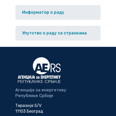
Информатор о раду
Упутство o раду са странкама
Агенција за енергетику
Републике Србије
Теразије 5/V
11103 Београд