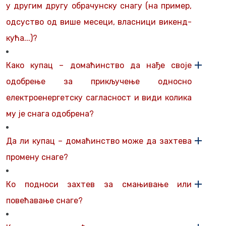
у другим другу обрачунску снагу (на пример,
одсуство од више месеци, власници викенд-
кућа...)?
Како купац – домаћинство да нађе своје
одобрење за прикључење односно
електроенергетску сагласност и види колика
му је снага одобрена?
Да ли купац – домаћинство може да захтева
промену снаге?
Ко подноси захтев за смањивање или
повећавање снаге?