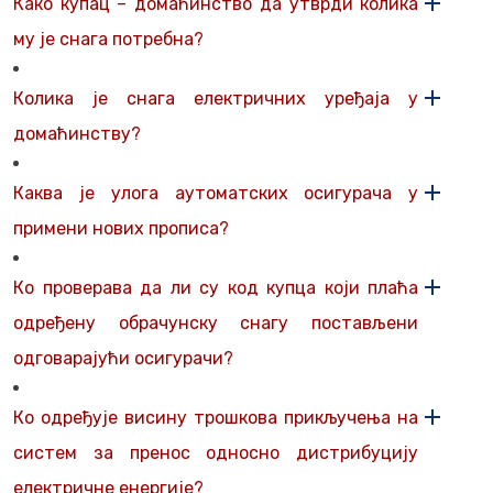
Како купац – домаћинство да утврди колика
му је снага потребна?
Колика је снага електричних уређаја у
домаћинству?
Каква је улога аутоматских осигурача у
примени нових прописа?
Ко проверава да ли су код купца који плаћа
одређену обрачунску снагу постављени
одговарајући осигурачи?
Ко одређује висину трошкова прикључења на
систем за пренос односно дистрибуцију
електричне енергије?