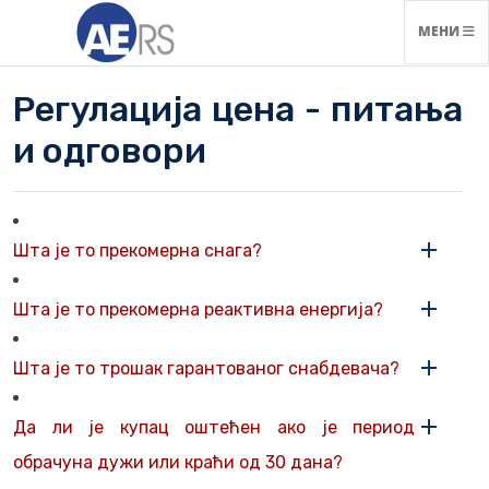
НАВИГАЦ
МЕНИ
Регулација цена - питања
и одговори
Шта је то прекомерна снага?
Шта је то прекомерна реактивна енергија?
Шта је то трошак гарантованог снабдевача?
Да ли је купац оштећен ако је период
обрачуна дужи или краћи од 30 дана?