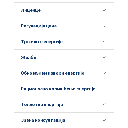
Лиценце
Регулација цена
Тржиште енергије
Жалбе
Обновљиви извори енергије
Рационално коришћење енергије
Топлотна енергија
Јавна консултација