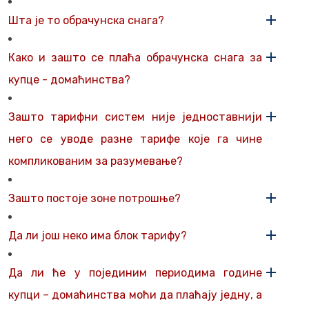
Шта је то обрачунска снага?
Како и зашто се плаћа обрачунска снага за
купце - домаћинства?
Зашто тарифни систем није једноставнији
него се уводе разне тарифе које га чине
компликованим за разумевање?
Зашто постоје зоне потрошње?
Да ли још неко има блок тарифу?
Да ли ће у појединим периодима године
купци – домаћинства моћи да плаћају једну, а