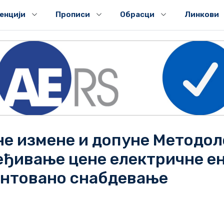
генцији
Прописи
Обрасци
Линкови
не измене и допуне Методол
еђивање цене електричне ен
антовано снабдевање