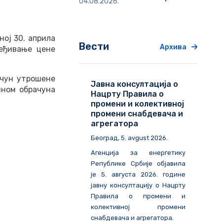
04.08.2026.
ој 30. априла
Вести
Архива
ређивање цене
ачун утрошене
Јавна консултација о
ином обрачуна
Нацрту Правила о
промени и колективној
промени снабдевача и
агрегатора
Београд
, 5. avgust 2026.
Агенција за енергетику
Републике Србије објавила
је 5. августа 2026. године
јавну консултацију о Нацрту
Правила о промени и
колективној промени
снабдевача и агрегатора.