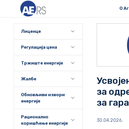
О А
Лиценце
Регулација цена
Тржиште енергије
Усвоје
Жалбе
за одр
Обновљиви извори
за гар
енергије
Рационално
30.04.2026.
коришћење енергије