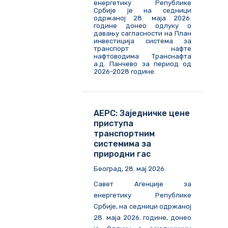
енергетику Републике
Србије је на седници
одржаној 28. маја 2026.
године донео одлуку о
давању сагласности на План
инвестиција система за
транспорт нафте
нафтоводима Транснафта
а.д. Панчево за период од
2026-2028 године.
АЕРС: Заједничке цене
приступа
транспортним
системима за
природни гас
Београд, 28. мај 2026.
Савет Агенције за
енергетику Републике
Србије, на седници одржаној
28. маја 2026. године, донео