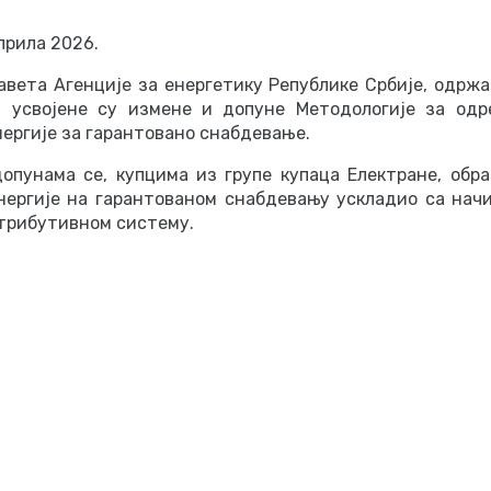
априла 2026.
вета Агенције за енергетику Републике Србије, одржан
, усвојене су измене и допуне Методологије за од
ергије за гарантовано снабдевање.
допунама
се, купцима из групе купаца Електране, обр
нергије на гарантованом снабдевању ускладио са нач
трибутивном систему.