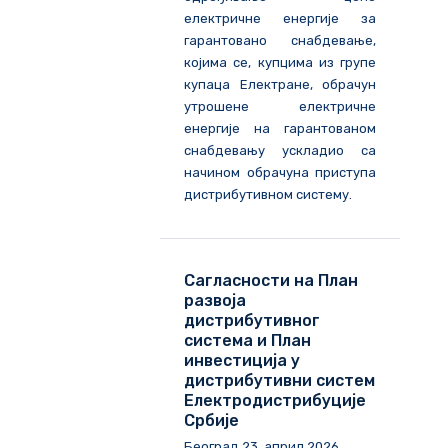
електричне енергије за
гарантовано снабдевање,
којима се, купцима из групе
купаца Електране, обрачун
утрошене електричне
енергије на гарантованом
снабдевању ускладио са
начином обрачуна приступа
дистрибутивном систему.
Сагласности на План
развоја
дистрибутивног
система и План
инвестиција у
дистрибутивни систем
Електродистрибуције
Србије
Београд
23
.
април
202
6
.