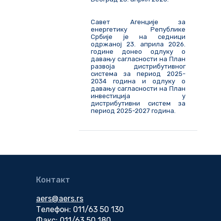
Савет Агенције за
енергетику Републике
Србије је на седници
одржаној 23. априла 2026.
године донео одлуку о
давању сагласности на План
развоја дистрибутивног
система за период 2025-
2034 година и одлуку о
давању сагласности на План
инвестиција у
дистрибутивни систем за
период 2025-2027 година.
Контакт
aers@aers.rs
Телефон: 011/63 50 130
Факс: 011/63 50 180