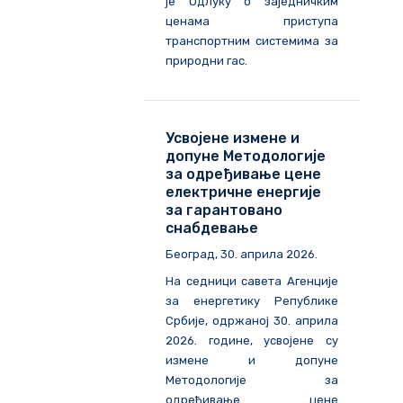
је Одлуку о заједничким
ценама приступа
транспортним системима за
природни гас.
Усвојене измене и
допуне Методологије
за одређивање цене
електричне енергије
за гарантовано
снабдевање
Београд, 30. априла 2026.
На седници савета Агенције
за енергетику Републике
Србије, одржаној 30. априла
2026. године, усвојене су
измене и допуне
Методологије за
одређивање цене