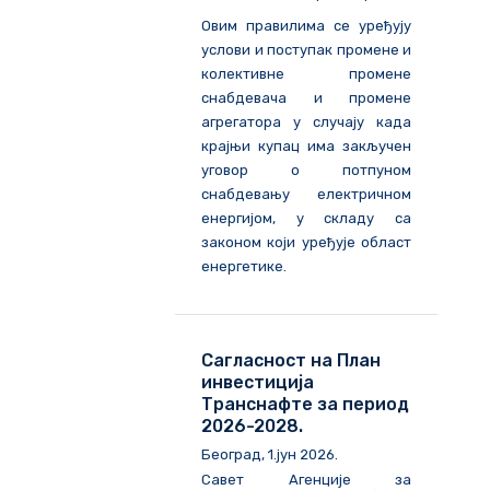
Овим правилима се уређују
услови и поступак промене и
колективне промене
снабдевача и промене
агрегатора у случају када
крајњи купац има закључен
уговор о потпуном
снабдевању електричном
енергијом, у складу са
законом који уређује област
енергетике.
Сагласност на План
инвестиција
Транснафте за период
2026-2028.
Београд, 1.јун 2026.
Савет Агенције за