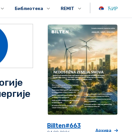
|
ЋИР
Библиотека
REMIT
огије
ергије
Billten#663
Архива