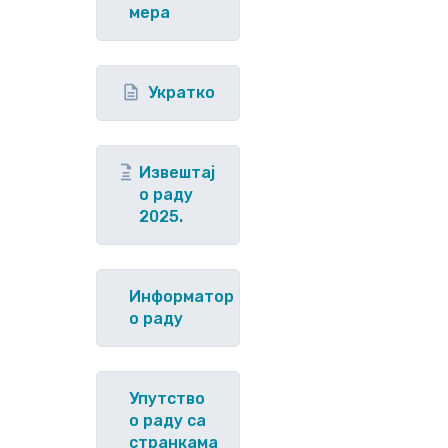
мера
Укратко
Извештај
о раду
2025.
Информатор
о раду
Упутство
o раду са
странкама