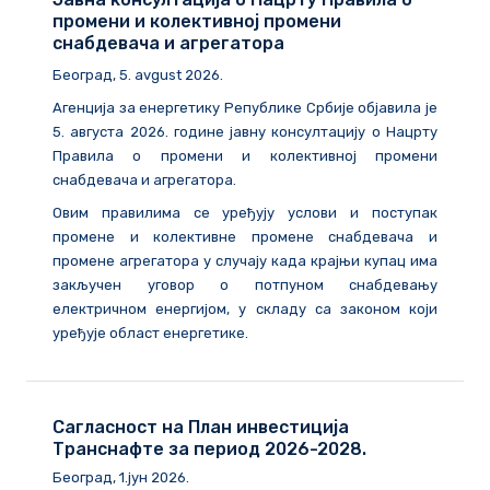
промени и колективној промени
снабдевача и агрегатора
Београд
, 5. avgust 2026.
Агенција за енергетику Републике Србије објавила је
5. августа 2026. године
јавну консултацију о Нацрту
Правила о промени и колективној промени
снабдевача и агрегатора.
Овим правилима се уређују услови и поступак
промене и колективне промене снабдевача и
промене агрегатора у случају када крајњи купац има
закључен уговор о потпуном снабдевању
електричном енергијом, у складу са законом који
уређује област енергетике.
Сагласност на План инвестиција
Транснафте за период 2026-2028.
Београд, 1.јун 2026.