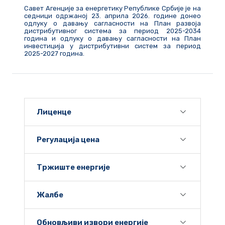
Савет Агенције за енергетику Републике Србије је на
седници одржаној 23. априла 2026. године донео
одлуку о давању сагласности на План развоја
дистрибутивног система за период 2025-2034
година и одлуку о давању сагласности на План
инвестиција у дистрибутивни систем за период
2025-2027 година.
Лиценце
Регулација цена
Тржиште енергије
Жалбе
Обновљиви извори енергије