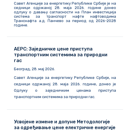
Савет Агенције за енергетику Републике Србије је на
седници одржаној 28. маја 2026. године донео
одлуку о давању сагласности на План инвестиција
система за транспорт нафте нафтоводима
Транснафта а.д. Панчево за период од 2026-2028
године.
АЕРС: Заједничке цене приступа
транспортним системима за природни
гас
Београд, 28. мај 2026.
Савет Агенције за енергетику Републике Србије, на
седници одржаној 28. маја 2026. године, донео је
Одлуку о заједничким ценама приступа
транспортним системима за природни гас.
Усвојене измене и допуне Методологије
за одређивање цене електричне енергије