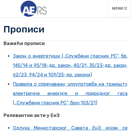
НАВИГАЦ
МЕНИ
Прописи
Важећи прописи
Закон о енергетици („Службени гласник РС”, бр.
145/14 и 95/18-др. закон, 40/21, 35/23-др. закон,
62/23, 94/24 и 109/25-др. закони)
Правила о спречавању злоупотреба на тржишту
електричне енергије и природног гаса
(„Службени гласник РС“, број 103/21)
Релевантни акти у ЕнЗ
Одлука Министарског Савета ЕнЗ којом се