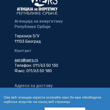
Агенција за енергетику
Републике Србије
Теразије 5/V
11103 Београд
Контакт
aers@aers.rs
Телефон: 011/63 50 130
Факс: 011/63 50 180
Адреса за доставу
електронске
документације
Ова веб локација користи колачиће како би вам обезбедила
најбоље искуство на нашој веб страници.
edokumenti@aers.rs