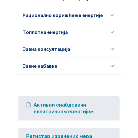
Рационално коришћење енергије
Топлотна енергија
Јавна консултација
Јавне набавке
Активни снабдевачи
електричном енергијом
Регистар изречених мера