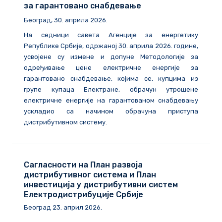
за гарантовано снабдевање
Београд, 30. априла 2026.
На седници савета Агенције за енергетику
Републике Србије, одржаној 30. априла 2026. године,
усвојене су измене и допуне Методологије за
одређивање цене електричне енергије за
гарантовано снабдевање, којима се, купцима из
групе купаца Електране, обрачун утрошене
електричне енергије на гарантованом снабдевању
ускладио са начином обрачуна приступа
дистрибутивном систему.
Сагласности на План развоја
дистрибутивног система и План
инвестиција у дистрибутивни систем
Електродистрибуције Србије
Београд
23
.
април
202
6
.