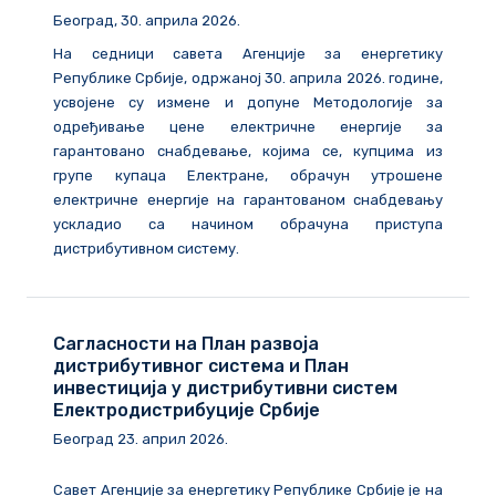
Београд, 30. априла 2026.
На седници савета Агенције за енергетику
Републике Србије, одржаној 30. априла 2026. године,
усвојене су измене и допуне Методологије за
одређивање цене електричне енергије за
гарантовано снабдевање, којима се, купцима из
групе купаца Електране, обрачун утрошене
електричне енергије на гарантованом снабдевању
ускладио са начином обрачуна приступа
дистрибутивном систему.
Сагласности на План развоја
дистрибутивног система и План
инвестиција у дистрибутивни систем
Електродистрибуције Србије
Београд
23
.
април
202
6
.
Савет Агенције за енергетику Републике Србије је на