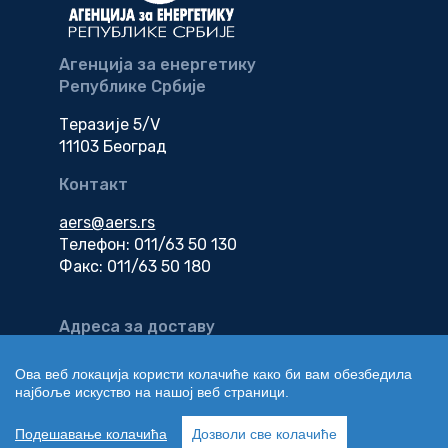
Агенција за енергетику
Републике Србије
Теразије 5/V
11103 Београд
Контакт
aers@aers.rs
Телефон: 011/63 50 130
Факс: 011/63 50 180
Адреса за доставу
електронске
документације
Ова веб локација користи колачиће како би вам обезбедила
најбоље искуство на нашој веб страници.
edokumenti@aers.rs
Подешавање колачића
Дозволи све колачиће