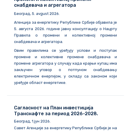
снабдевача и агрегатора
Београд
, 5. avgust 2026.
Агенција за енергетику Републике Србије објавила је
5. августа 2026. године
јавну консултацију о Нацрту
Правила о промени и колективној промени
снабдевача и агрегатора.
Овим правилима се уређују услови и поступак
промене и колективне промене снабдевача и
промене агрегатора у случају када крајњи купац има
закључен уговор о потпуном снабдевању
електричном енергијом, у складу са законом који
уређује област енергетике.
Сагласност на План инвестиција
Транснафте за период 2026-2028.
Београд, 1.јун 2026.
Савет Агенције за енергетику Републике Србије је на