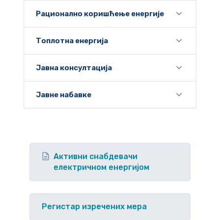
Рационално коришћење енергије
Топлотна енергија
Јавна консултација
Јавне набавке
Активни снабдевачи
електричном енергијом
Регистар изречених мера