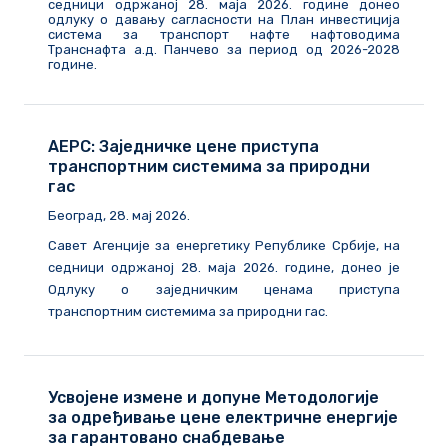
седници одржаној 28. маја 2026. године донео
одлуку о давању сагласности на План инвестиција
система за транспорт нафте нафтоводима
Транснафта а.д. Панчево за период од 2026-2028
године.
АЕРС: Заједничке цене приступа
транспортним системима за природни
гас
Београд, 28. мај 2026.
Савет Агенције за енергетику Републике Србије, на
седници одржаној 28. маја 2026. године, донео је
Одлуку о заједничким ценама приступа
транспортним системима за природни гас.
Усвојене измене и допуне Методологије
за одређивање цене електричне енергије
за гарантовано снабдевање