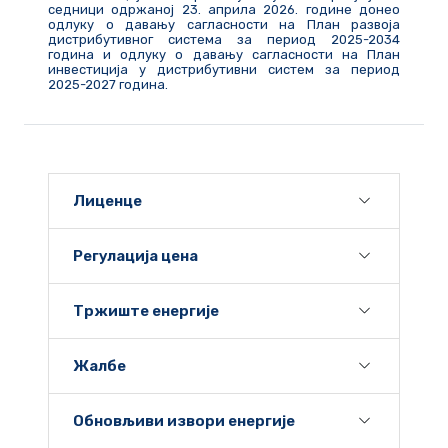
седници одржаној 23. априла 2026. године донео
одлуку о давању сагласности на План развоја
дистрибутивног система за период 2025-2034
година и одлуку о давању сагласности на План
инвестиција у дистрибутивни систем за период
2025-2027 година.
Лиценце
Регулација цена
Тржиште енергије
Жалбе
Обновљиви извори енергије