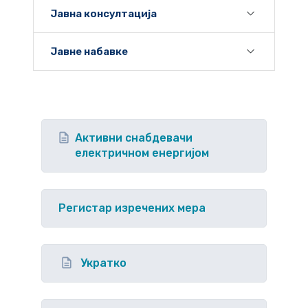
Јавна консултација
Јавне набавке
Активни снабдевачи
електричном енергијом
Регистар изречених мера
Укратко