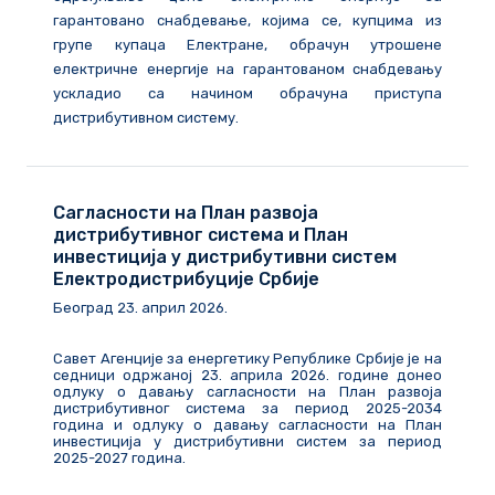
гарантовано снабдевање, којима се, купцима из
групе купаца Електране, обрачун утрошене
електричне енергије на гарантованом снабдевању
ускладио са начином обрачуна приступа
дистрибутивном систему.
Сагласности на План развоја
дистрибутивног система и План
инвестиција у дистрибутивни систем
Електродистрибуције Србије
Београд
23
.
април
202
6
.
Савет Агенције за енергетику Републике Србије је на
седници одржаној 23. априла 2026. године донео
одлуку о давању сагласности на План развоја
дистрибутивног система за период 2025-2034
година и одлуку о давању сагласности на План
инвестиција у дистрибутивни систем за период
2025-2027 година.