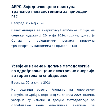
АЕРС: Заједничке цене приступа
транспортним системима за природни
гас
Београд, 28. мај 2026.
Савет Агенције за енергетику Републике Србије, на
седници одржаној 28. маја 2026. године, донео је
Одлуку о заједничким ценама приступа
транспортним системима за природни гас.
Усвојене измене и допуне Методологије
за одређивање цене електричне енергије
за гарантовано снабдевање
Београд, 30. априла 2026.
На седници савета Агенције за енергетику
Републике Србије, одржаној 30. априла 2026. године,
усвојене су измене и допуне Методологије за
одређивање цене електричне енергије за