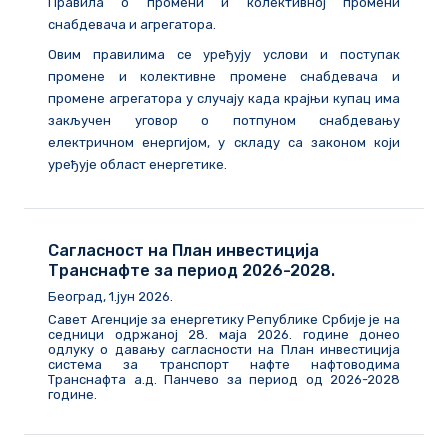
Правила о промени и колективној промени
снабдевача и агрегатора.
Овим правилима се уређују услови и поступак
промене и колективне промене снабдевача и
промене агрегатора у случају када крајњи купац има
закључен уговор о потпуном снабдевању
електричном енергијом, у складу са законом који
уређује област енергетике.
Сагласност на План инвестиција
Транснафте за период 2026-2028.
Београд, 1.јун 2026.
Савет Агенције за енергетику Републике Србије је на
седници одржаној 28. маја 2026. године донео
одлуку о давању сагласности на План инвестиција
система за транспорт нафте нафтоводима
Транснафта а.д. Панчево за период од 2026-2028
године.