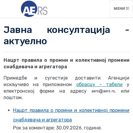
НАВИГАЦ
МЕНИ
Јавна консултација -
актуелно
Нацрт правила о промни и колективној промени
снабдевача и агрегатора
Примедбе и сугестије доставити Агенцији
искључиво на приложеном
обрасцу - табели
у
електронској форми на адресу
, или
поштом.
Нацрт правила о промни и колективној промени
снабдевача и агрегатора
Рок за коментарe: 30.09.2026. године.