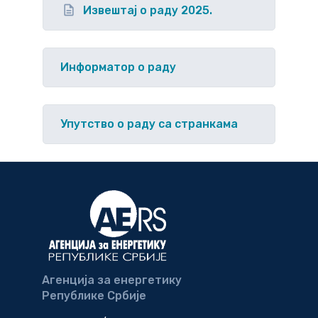
Извештај о раду 2025.
Информатор о раду
Упутство o раду са странкама
Агенција за енергетику
Републике Србије