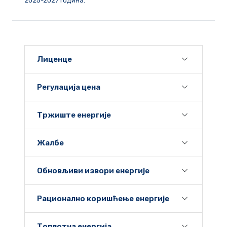
2025-2027 година.
Лиценце
Регулација цена
Тржиште енергије
Жалбе
Обновљиви извори енергије
Рационално коришћење енергије
Топлотна енергија