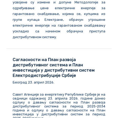
усвојене су измене и допуне Методологије за
одређивање цене електричне енергије за
гарантовано снабдевање, којима се, купцима из
групе купаца Електране, обрачун утрошене
електричне енергије на гарантованом снабдевању
ускладио са начином обрачуна приступа
дистрибутивном систему.
Сагласности на План развоја
дистрибутивног система и План
инвестиција у дистрибутивни систем
Електродистрибуције Србије
Београд
23
.
април
202
6
.
Савет Агенције за енергетику Републике Србије је на
седници одржаној 23. априла 2026. године донео
одлуку о давању сагласности на План развоја
дистрибутивног система за период 2025-2034
година и одлуку о давању сагласности на План
инвестиција у дистрибутивни систем за период