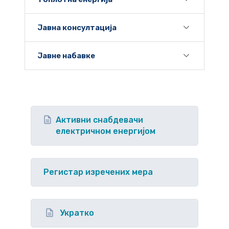
Јавна консултација
Јавне набавке
Активни снабдевачи
електричном енергијом
Регистар изречених мера
Укратко