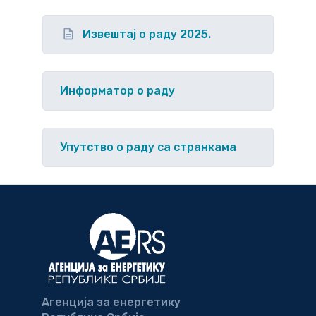
Извештај о раду 2025.
Информатор о раду
Упутство o раду са странкама
Агенција за енергетику