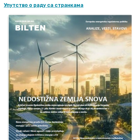
Упутство o раду са странкама