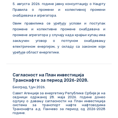
5. августа 2026. године
јавну консултацију о Нацрту
Правила о промени и колективној промени
снабдевача и агрегатора.
Овим правилима се уређују услови и поступак
промене и колективне промене снабдевача и
промене агрегатора у случају када крајњи купац има
закључен уговор о потпуном снабдевању
електричном енергијом, у складу са законом који
уређује област енергетике.
Сагласност на План инвестиција
Транснафте за период 2026-2028.
Београд, 1.јун 2026.
Савет Агенције за енергетику Републике Србије је на
седници одржаној 28. маја 2026. године донео
одлуку о давању сагласности на План инвестиција
система за транспорт нафте нафтоводима
Транснафта а.д. Панчево за период од 2026-2028
године.