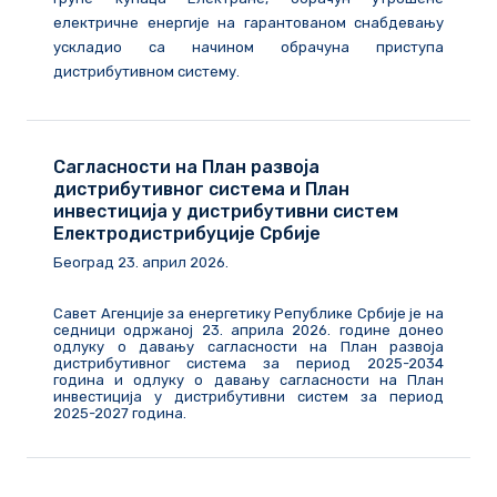
електричне енергије на гарантованом снабдевању
ускладио са начином обрачуна приступа
дистрибутивном систему.
Сагласности на План развоја
дистрибутивног система и План
инвестиција у дистрибутивни систем
Електродистрибуције Србије
Београд
23
.
април
202
6
.
Савет Агенције за енергетику Републике Србије је на
седници одржаној 23. априла 2026. године донео
одлуку о давању сагласности на План развоја
дистрибутивног система за период 2025-2034
година и одлуку о давању сагласности на План
инвестиција у дистрибутивни систем за период
2025-2027 година.