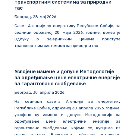
транспортним системима за природни
гас
Београд, 28. мај 2026.
Савет Агенције за енергетику Републике Србије, на
седници одржаној 28. маја 2026. године, донео је
Одлуку о заједничким ценама приступа
транспортним системима за природни гас.
Усвојене измене и допуне Методологије
за одређивање цене електричне енергије
за гарантовано снабдевање
Београд, 30. априла 2026.
На седници савета Агенције за енергетику
Републике Србије, одржаној 30. априла 2026. године,
усвојене су измене и допуне Методологије за
одређивање цене електричне енергије за
гарантовано снабдевање, којима се, купцима из
групе купаца Електране, обрачун утрошене