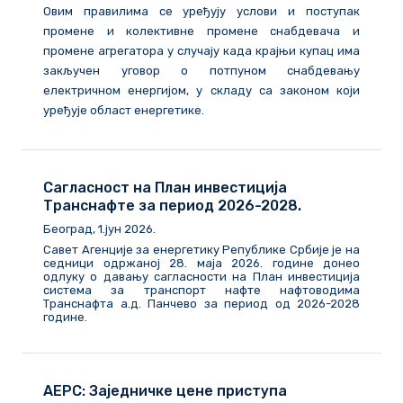
Овим правилима се уређују услови и поступак
промене и колективне промене снабдевача и
промене агрегатора у случају када крајњи купац има
закључен уговор о потпуном снабдевању
електричном енергијом, у складу са законом који
уређује област енергетике.
Сагласност на План инвестиција
Транснафте за период 2026-2028.
Београд, 1.јун 2026.
Савет Агенције за енергетику Републике Србије је на
седници одржаној 28. маја 2026. године донео
одлуку о давању сагласности на План инвестиција
система за транспорт нафте нафтоводима
Транснафта а.д. Панчево за период од 2026-2028
године.
АЕРС: Заједничке цене приступа