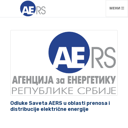
НАВИГАЦ
МЕНИ
Odluke Saveta AERS u oblasti prenosa i
distribucije električne energije