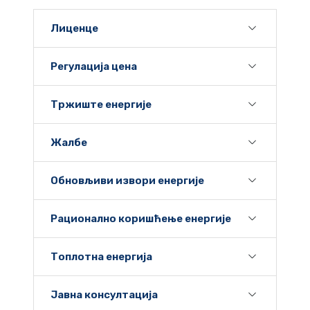
Лиценце
Регулација цена
Тржиште енергије
Жалбе
Обновљиви извори енергије
Рационално коришћење енергије
Топлотна енергија
Јавна консултација