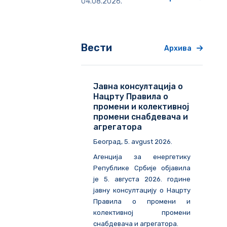
04.08.2026.
Вести
Архива
Јавна консултација о
Нацрту Правила о
промени и колективној
промени снабдевача и
агрегатора
Београд
, 5. avgust 2026.
Агенција за енергетику
Републике Србије објавила
је 5. августа 2026. године
јавну консултацију о Нацрту
Правила о промени и
колективној промени
снабдевача и агрегатора.