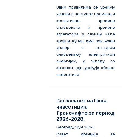
Овим правилима се уређују
услови и поступак промене и
колективне промене
снабдевача и промене
агрегатора у случају када
крајњи купац има закључен
уговор о потпуном
снабдевању електричном
енергијом, у складу са
законом који уређује област
енергетике.
Сагласност на План
инвестиција
Транснафте за период
2026-2028.
Београд, 1.јун 2026.
Савет Агенције за