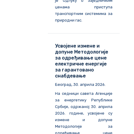
је Одлуку о заједничким
ценама приступа
транспортним системима за
природни гас.
Усвојене измене и
допуне Методологије
за одређивање цене
електричне енергије
за гарантовано
снабдевање
Београд, 30. априла 2026.
На седници савета Агенције
за енергетику Републике
Србије, одржаној 30. априла
2026. године, усвојене су
измене и допуне
Методологије за
одређивање цене