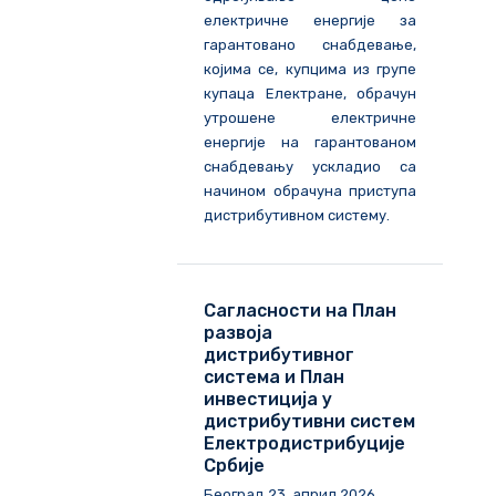
електричне енергије за
гарантовано снабдевање,
којима се, купцима из групе
купаца Електране, обрачун
утрошене електричне
енергије на гарантованом
снабдевању ускладио са
начином обрачуна приступа
дистрибутивном систему.
Сагласности на План
развоја
дистрибутивног
система и План
инвестиција у
дистрибутивни систем
Електродистрибуције
Србије
Београд
23
.
април
202
6
.