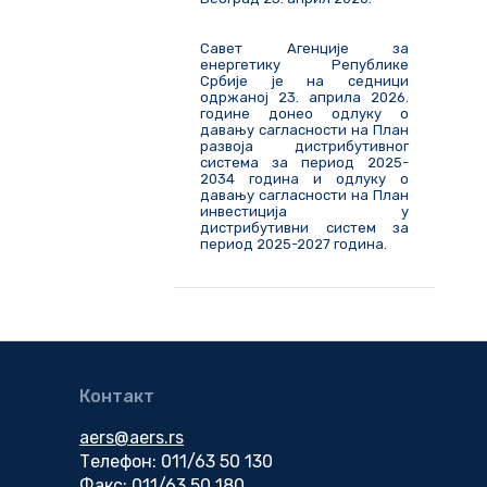
Савет Агенције за
енергетику Републике
Србије је на седници
одржаној 23. априла 2026.
године донео одлуку о
давању сагласности на План
развоја дистрибутивног
система за период 2025-
2034 година и одлуку о
давању сагласности на План
инвестиција у
дистрибутивни систем за
период 2025-2027 година.
Контакт
aers@aers.rs
Телефон: 011/63 50 130
Факс: 011/63 50 180