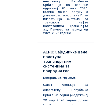
енергетику Републике
Србије је на седници
одржаној 28. маја 2026.
године донео одлуку о
давању сагласности на План
инвестиција система за
транспорт нафте
нафтоводима Транснафта
а.д. Панчево за период од
2026-2028 године.
АЕРС: Заједничке цене
приступа
транспортним
системима за
природни гас
Београд, 28. мај 2026.
Савет Агенције за
енергетику Републике
Србије, на седници одржаној
28. маја 2026. године, донео