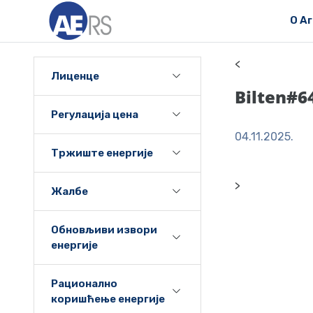
О А
<
Лиценце
Bilten#6
Регулација цена
04.11.2025.
Тржиште енергије
>
Жалбе
Обновљиви извори
енергије
Рационално
коришћење енергије