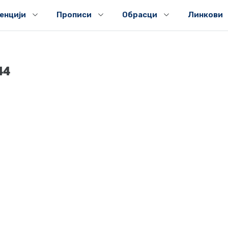
генцији
Прописи
Обрасци
Линкови
44