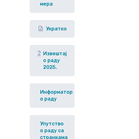
мера
Укратко
Извештај
о раду
2025.
Информатор
о раду
Упутство
o раду са
странкама