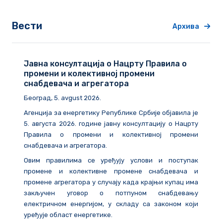
Вести
Архива
Јавна консултација о Нацрту Правила о
промени и колективној промени
снабдевача и агрегатора
Београд
, 5. avgust 2026.
Агенција за енергетику Републике Србије објавила је
5. августа 2026. године
јавну консултацију о Нацрту
Правила о промени и колективној промени
снабдевача и агрегатора.
Овим правилима се уређују услови и поступак
промене и колективне промене снабдевача и
промене агрегатора у случају када крајњи купац има
закључен уговор о потпуном снабдевању
електричном енергијом, у складу са законом који
уређује област енергетике.