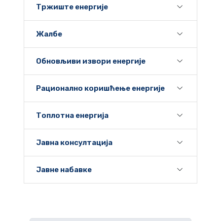
Тржиште енергије
Жалбе
Обновљиви извори енергије
Рационално коришћење енергије
Топлотна енергија
Јавна консултација
Јавне набавке