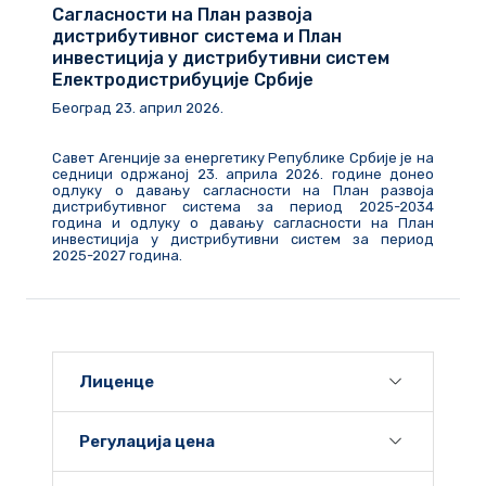
Сагласности на План развоја
дистрибутивног система и План
инвестиција у дистрибутивни систем
Електродистрибуције Србије
Београд
23
.
април
202
6
.
Савет Агенције за енергетику Републике Србије је на
седници одржаној 23. априла 2026. године донео
одлуку о давању сагласности на План развоја
дистрибутивног система за период 2025-2034
година и одлуку о давању сагласности на План
инвестиција у дистрибутивни систем за период
2025-2027 година.
Лиценце
Регулација цена