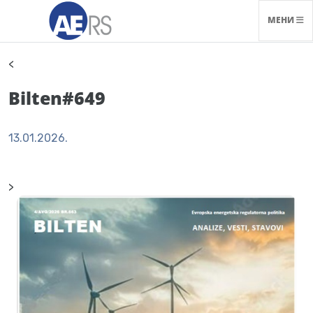
НАВИГАЦ
МЕНИ
<
Bilten#649
13.01.2026.
>