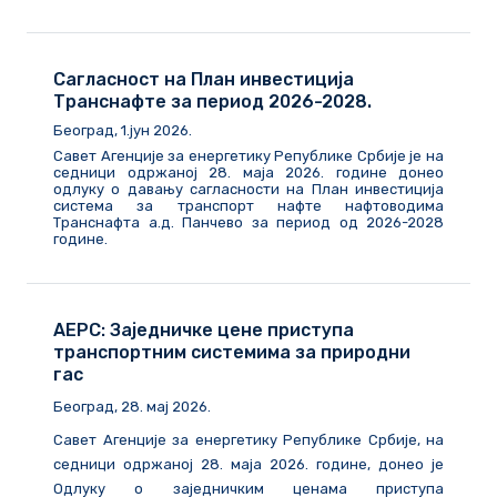
Сагласност на План инвестиција
Транснафте за период 2026-2028.
Београд, 1.јун 2026.
Савет Агенције за енергетику Републике Србије је на
седници одржаној 28. маја 2026. године донео
одлуку о давању сагласности на План инвестиција
система за транспорт нафте нафтоводима
Транснафта а.д. Панчево за период од 2026-2028
године.
АЕРС: Заједничке цене приступа
транспортним системима за природни
гас
Београд, 28. мај 2026.
Савет Агенције за енергетику Републике Србије, на
седници одржаној 28. маја 2026. године, донео је
Одлуку о заједничким ценама приступа