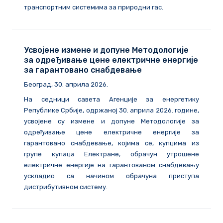
транспортним системима за природни гас.
Усвојене измене и допуне Методологије
за одређивање цене електричне енергије
за гарантовано снабдевање
Београд, 30. априла 2026.
На седници савета Агенције за енергетику
Републике Србије, одржаној 30. априла 2026. године,
усвојене су измене и допуне Методологије за
одређивање цене електричне енергије за
гарантовано снабдевање, којима се, купцима из
групе купаца Електране, обрачун утрошене
електричне енергије на гарантованом снабдевању
ускладио са начином обрачуна приступа
дистрибутивном систему.