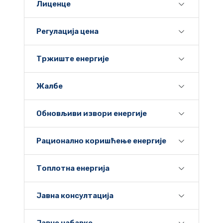
Лиценце
Регулација цена
Тржиште енергије
Жалбе
Обновљиви извори енергије
Рационално коришћење енергије
Топлотна енергија
Јавна консултација