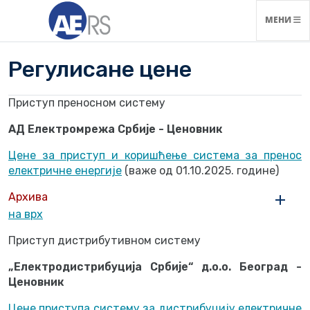
НАВИГАЦ
МЕНИ
Регулисане цене
Приступ преносном систему
АД Електромрежа Србије - Ценовник
Цене за приступ и коришћење система за пренос
електричне енергије
(важе од 01.10.2025. године)
Архива
на врх
Приступ дистрибутивном систему
„Електродистрибуција Србије“ д.о.о. Београд -
Ценовник
Цене приступа систему за дистрибуцију електричне