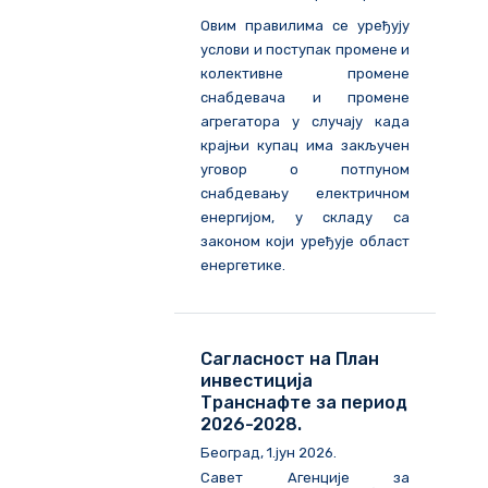
Овим правилима се уређују
услови и поступак промене и
колективне промене
снабдевача и промене
агрегатора у случају када
крајњи купац има закључен
уговор о потпуном
снабдевању електричном
енергијом, у складу са
законом који уређује област
енергетике.
Сагласност на План
инвестиција
Транснафте за период
2026-2028.
Београд, 1.јун 2026.
Савет Агенције за