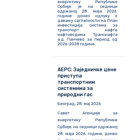
енергетику Републике
Србије је на седници
одржаној 28. маја 2026.
године донео одлуку о
давању сагласности на План
инвестиција система за
транспорт нафте
нафтоводима Транснафта
а.д. Панчево за период од
2026-2028 године.
АЕРС: Заједничке цене
приступа
транспортним
системима за
природни гас
Београд, 28. мај 2026.
Савет Агенције за
енергетику Републике
Србије, на седници одржаној
28. маја 2026. године, донео