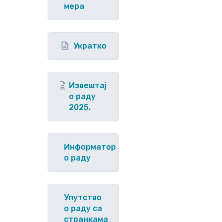
мера
Укратко
Извештај
о раду
2025.
Информатор
о раду
Упутство
o раду са
странкама