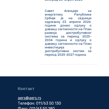
Савет Агенције за
енергетику Републике
Србије је на седници
одржаној 23. априла 2026.
године донео одлуку о
давању сагласности на План
развоја дистрибутивног
система за период 2025-
2034 година и одлуку о
давању сагласности на План
инвестиција у
дистрибутивни систем за
период 2025-2027 година.
Контакт
aers@aers.rs
Телефон: 011/63 50 130
Факс: 011/63 50 180