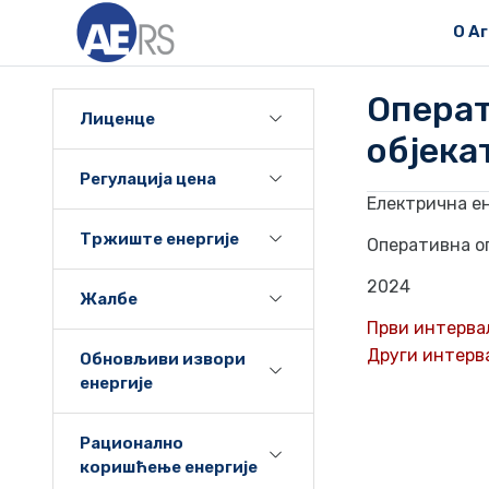
О А
Опера
Лиценце
објека
Регулација цена
Електрична е
Тржиште енергије
Оперативна о
2024
Жалбе
Први интервал
Други интервал
Обновљиви извори
енергије
Рационално
коришћење енергије