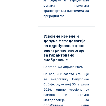
је Одлуку о заједничким
ценама приступа
транспортним системима за
природни гас.
Усвојене измене и
допуне Методологије
за одређивање цене
електричне енергије
за гарантовано
снабдевање
Београд, 30. априла 2026.
На седници савета Агенције
за енергетику Републике
Србије, одржаној 30. априла
2026. године, усвојене су
измене и допуне
Методологије за
одређивање цене