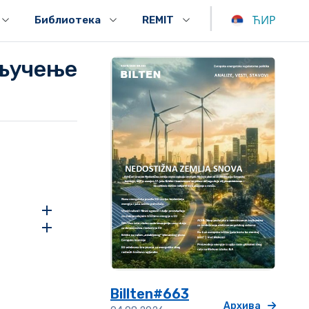
|
ЋИР
Библиотека
REMIT
ључење
Billten#663
Архива