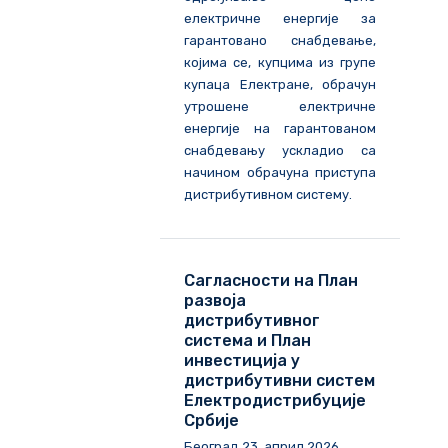
електричне енергије за
гарантовано снабдевање,
којима се, купцима из групе
купаца Електране, обрачун
утрошене електричне
енергије на гарантованом
снабдевању ускладио са
начином обрачуна приступа
дистрибутивном систему.
Сагласности на План
развоја
дистрибутивног
система и План
инвестиција у
дистрибутивни систем
Електродистрибуције
Србије
Београд
23
.
април
202
6
.