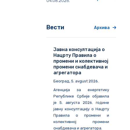
04.08.2026.
Вести
Архива
Јавна консултација о
Нацрту Правила о
промени и колективној
промени снабдевача и
агрегатора
Београд
, 5. avgust 2026.
Агенција за енергетику
Републике Србије објавила
је 5. августа 2026. године
јавну консултацију о Нацрту
Правила о промени и
колективној промени
снабдевача и агрегатора.