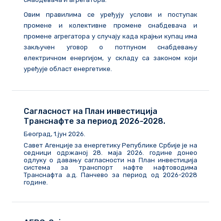
Овим правилима се уређују услови и поступак
промене и колективне промене снабдевача и
промене агрегатора у случају када крајњи купац има
закључен уговор о потпуном снабдевању
електричном енергијом, у складу са законом који
уређује област енергетике.
Сагласност на План инвестиција
Транснафте за период 2026-2028.
Београд, 1.јун 2026.
Савет Агенције за енергетику Републике Србије је на
седници одржаној 28. маја 2026. године донео
одлуку о давању сагласности на План инвестиција
система за транспорт нафте нафтоводима
Транснафта а.д. Панчево за период од 2026-2028
године.