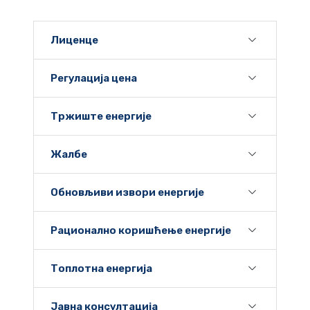
Лиценце
Регулација цена
Тржиште енергије
Жалбе
Обновљиви извори енергије
Рационално коришћење енергије
Топлотна енергија
Јавна консултација