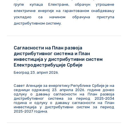
групе купаца Електране, обрачун утрошене
електричне енергије на гарантованом снабдевању
ускладио са начином обрачуна приступа
дистрибутивном систему.
Сагласности на План развоја
дистрибутивног система и План
инвестиција у дистрибутивни систем
Електродистрибуције Србије
Београд
23
.
април
202
6
.
Савет Агенције за енергетику Републике Србије је на
седници одржаној 23. априла 2026. године донео
одлуку о давању сагласности на План развоја
дистрибутивног система за период 2025-2034
година и одлуку о давању сагласности на План
инвестиција у дистрибутивни систем за период
2025-2027 година.