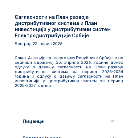
Сагласности на План развоја
дистрибутивног система и План
инвестиција у дистрибутивни систем
Електродистрибуције Србије
Београд
23
.
април
202
6
.
Савет Агенције за енергетику Републике Србије је на
седници одржаној 23. априла 2026. године донео
одлуку о давању сагласности на План развоја
дистрибутивног система за период 2025-2034
година и одлуку о давању сагласности на План
инвестиција у дистрибутивни систем за период
2025-2027 година.
Лиценце