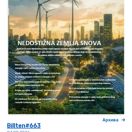
Архива
Billten#663