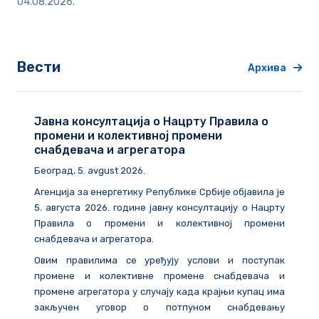
04.08.2026.
Вести
Архива
Јавна консултација о Нацрту Правила о
промени и колективној промени
снабдевача и агрегатора
Београд
, 5. avgust 2026.
Агенција за енергетику Републике Србије објавила је
5. августа 2026. године
јавну консултацију о Нацрту
Правила о промени и колективној промени
снабдевача и агрегатора.
Овим правилима се уређују услови и поступак
промене и колективне промене снабдевача и
промене агрегатора у случају када крајњи купац има
закључен уговор о потпуном снабдевању