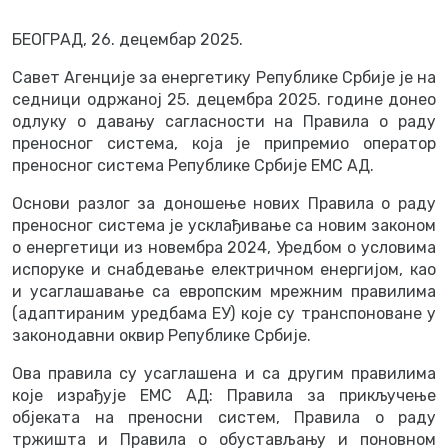
БЕОГРАД,
26
. децембар
202
5.
Савет Агенције за енергетику Републике Србије је
на
седници одржаној 25. децембра
202
5
.
године донео
одлуку о давању сагласности на
Правила о раду
преносног система
, која је припреми
о
o
ператор
преносног система Републике Србије ЕМС АД
.
Основи разлог за доношење нових Правила о раду
преносног система је усклађивање са новим законом
о енергетици из новембра 2024, Уредбом о условима
испоруке и снабдевање електричном енергијом, као
и усаглашавање са европским мрежним правилима
(адаптираним уредбама ЕУ) које су транспоноване у
законодавни оквир Републике Србије.
Ова правила су усаглашена и са другим правилима
које израђује ЕМС АД: Правила за прикључење
објеката на преносни систем, Правила о раду
тржишта и Правила о обустављању и поновном