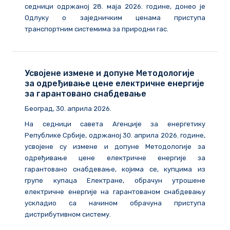
седници одржаној 28. маја 2026. године, донео је
Одлуку о заједничким ценама приступа
транспортним системима за природни гас.
Усвојене измене и допуне Методологије
за одређивање цене електричне енергије
за гарантовано снабдевање
Београд, 30. априла 2026.
На седници савета Агенције за енергетику
Републике Србије, одржаној 30. априла 2026. године,
усвојене су измене и допуне Методологије за
одређивање цене електричне енергије за
гарантовано снабдевање, којима се, купцима из
групе купаца Електране, обрачун утрошене
електричне енергије на гарантованом снабдевању
ускладио са начином обрачуна приступа
дистрибутивном систему.