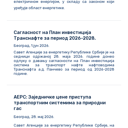
електричном енергијом, у складу са законом који
уређује област енергетике.
Сагласност на План инвестиција
Транснафте за период 2026-2028.
Београд, 1.јун 2026.
Савет Агенције за енергетику Републике Србије је на
седници одржаној 28. маја 2026. године донео
одлуку о давању сагласности на План инвестиција
система за транспорт нафте нафтоводима
Транснафта а.д. Панчево за период од 2026-2028
године.
АЕРС: Заједничке цене приступа
транспортним системима за природни
гас
Београд, 28. мај 2026.
Савет Агенције за енергетику Републике Србије, на