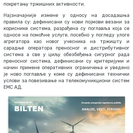
покретању тржишних активности.
Најзначајније измене у односу на досадашња
правила су: дефинисани су нови појмови везани за
кориснике система, разрађена су поглавља која се
односе на помоћне услуге, посебно у погледу улоге
агрегатора као новог учесника на тржишту и
сарадње оператора преносног и дистрибутивног
система а све у циљу обезбеђења сигурног рада
преносног система, дефинисани су критеријуми и
начин примене оперативних ограничења и уведено
је ново поглавље у коме су дефинисани технички
услови за повезивање на телекомуникциони систем
ЕМС АД.