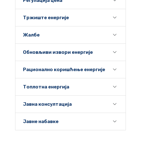
Регулација цена
Тржиште енергије
Жалбе
Обновљиви извори енергије
Рационално коришћење енергије
Топлотна енергија
Јавна консултација
Јавне набавке