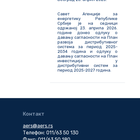
Савет Агенције за
енергетику Републике
Србије је на седници
одржаној 23. априла 2026.
године донео одлуку о
давању сагласности на План
развоја дистрибутивног
система за период 2025-
2034 година и одлуку о
давању сагласности на План
инвестиција у
дистрибутивни систем за
период 2025-2027 година.
Контакт
aers@aers.rs
Телефон: 011/63 50 130
Факс: 011/63 50 180