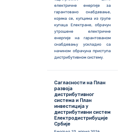
електричне енергије за
гарантовано снабдевање,
којима се, купцима из групе
купаца Електране, обрачун
утрошене електричне
енергије на гарантованом
снабдевању ускладио са
начином обрачуна приступа
дистрибутивном систему.
Сагласности на План
развоја
дистрибутивног
система и План
инвестиција у
дистрибутивни систем
Електродистрибуције
Србије
Београд
23
.
април
202
6
.