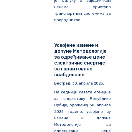
је Одлуку о заједничким
ценама приступа
транспортним системима за
природни гас.
Усвојене измене и
допуне Методологије
за одређивање цене
електричне енергије
за гарантовано
снабдевање
Београд, 30. априла 2026.
На седници савета Агенције
за енергетику Републике
Србије, одржаној 30. априла
2026. године, усвојене су
измене и допуне
Методологије за
одређивање цене