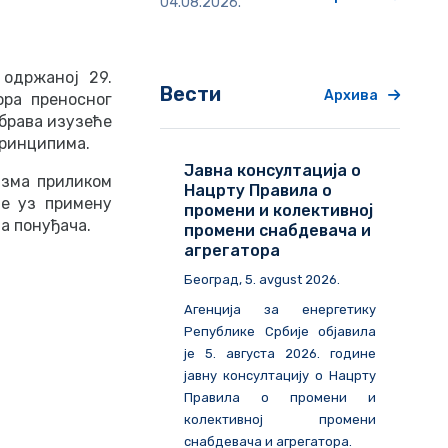
04.08.2026.
одржаној 29.
Вести
Архива
ора преносног
брава изузеће
принципима.
Јавна консултација о
зма приликом
Нацрту Правила о
је уз примену
промени и колективној
а понуђача.
промени снабдевача и
агрегатора
Београд
, 5. avgust 2026.
Агенција за енергетику
Републике Србије објавила
је 5. августа 2026. године
јавну консултацију о Нацрту
Правила о промени и
колективној промени
снабдевача и агрегатора.