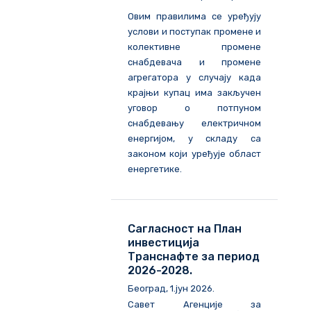
Овим правилима се уређују
услови и поступак промене и
колективне промене
снабдевача и промене
агрегатора у случају када
крајњи купац има закључен
уговор о потпуном
снабдевању електричном
енергијом, у складу са
законом који уређује област
енергетике.
Сагласност на План
инвестиција
Транснафте за период
2026-2028.
Београд, 1.јун 2026.
Савет Агенције за