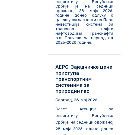
енергетику Републике
Србије је на седници
одржаној 28. маја 2026.
године донео одлуку о
давању сагласности на План
инвестиција система за
транспорт нафте
нафтоводима Транснафта
а.д. Панчево за период од
2026-2028 године.
АЕРС: Заједничке цене
приступа
транспортним
системима за
природни гас
Београд, 28. мај 2026.
Савет Агенције за
енергетику Републике
Србије, на седници одржаној
28. маја 2026. године, донео