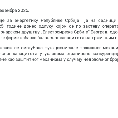
децембра 2025.
је за енергетику Републике Србије је на седници 
5. године донео одлуку којом се по захтеву операт
ионарском друштву „Електромрежа Србије“ Београд, одо
уге форме набавке балансног капацитета на тржишним 
начин се омогућава функционисање тржишног механи
нсног капацитета у условима ограничене конкуренци
не као заштитног механизма у случају недовољног број