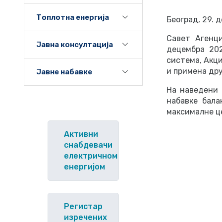
Топлотна енергија
Београд, 29. 
Савет Агенци
Јавна консултација
децембра 202
система, Акц
и примена др
Јавне набавке
На наведени 
набавке бала
максималне це
Активни
снабдевачи
електричном
енергијом
Регистар
изречених