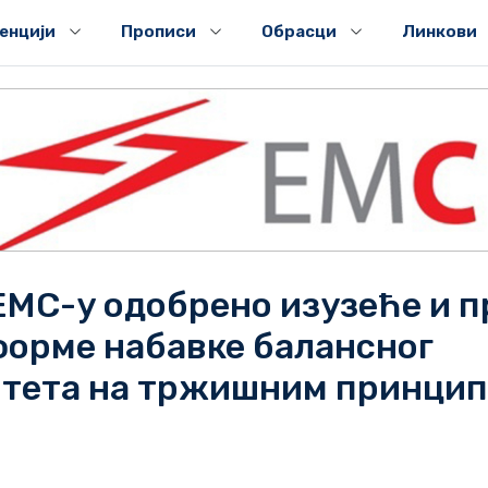
генцији
Прописи
Обрасци
Линкови
ЕМС-у одобрено изузеће и 
форме набавке балансног
итета на тржишним принци