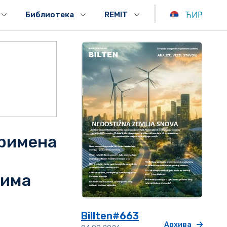
|
ЋИР
Библиотека
REMIT
примена
пима
Billten#663
Архива