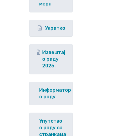
мера
Укратко
Извештај
о раду
2025.
Информатор
о раду
Упутство
o раду са
странкама