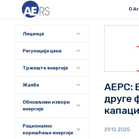
О А
Лиценце
Регулација цена
Тржиште енергије
АЕРС: 
Жалбе
друге 
Обновљиви извори
капац
енергије
Рационално
29.12.2025.
коришћење енергије