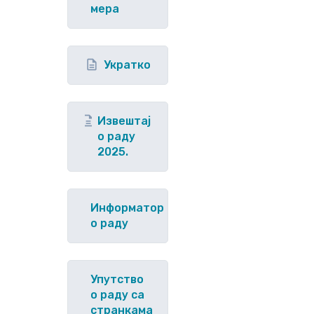
мера
Укратко
Извештај
о раду
2025.
Информатор
о раду
Упутство
o раду са
странкама