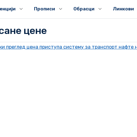
генцији
Прописи
Обрасци
Линкови
сане цене
и преглед цена приступа систему за транспорт нафте