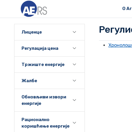
О А
Регули
Лиценце
Хронолошк
Регулација цена
Тржиште енергије
Жалбе
Обновљиви извори
енергије
Рационално
коришћење енергије