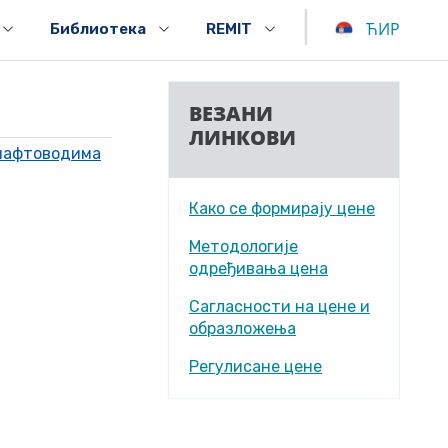
|
ЋИР
Библиотека
REMIT
ВЕЗАНИ
ЛИНКОВИ
 нафтоводима
Како се формирају цене
Методологије
одређивања цена
Сагласности на цене и
образложења
Регулисане цене