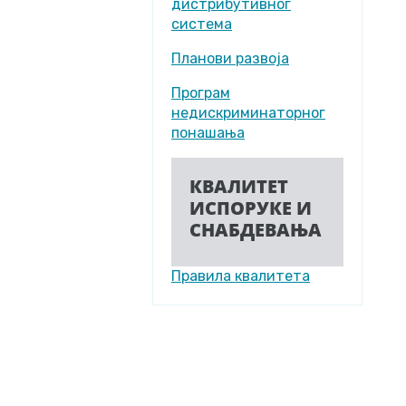
дистрибутивног
система
Планови развоја
Програм
недискриминаторног
понашања
КВАЛИТЕТ
ИСПОРУКЕ И
СНАБДЕВАЊА
Правила квалитета