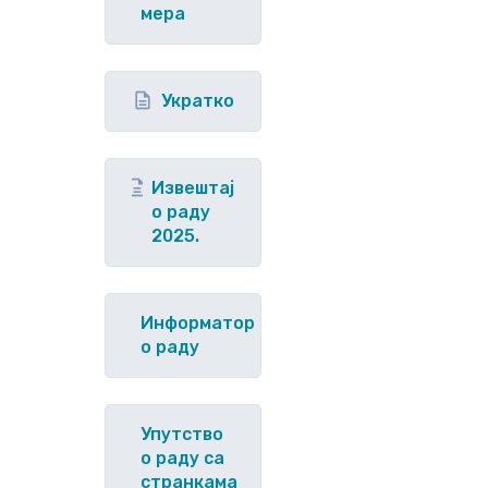
мера
Укратко
Извештај
о раду
2025.
Информатор
о раду
Упутство
o раду са
странкама