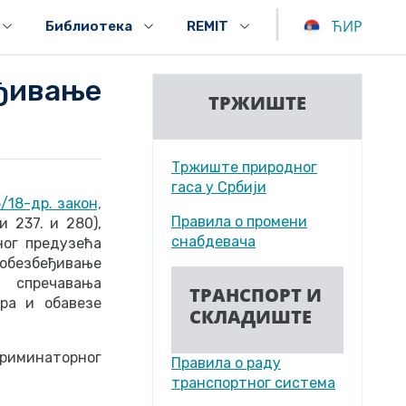
|
ЋИР
Библиотека
REMIT
вање
ТРЖИШТЕ
Тржиште природног
гаса у Србији
/18-др. закон,
Правила о промени
 237. и 280),
снабдевача
ног предузећа
безбеђивање
 спречавања
ТРАНСПОРТ И
ра и обавезе
СКЛАДИШТЕ
риминаторног
Правила о раду
транспортног система