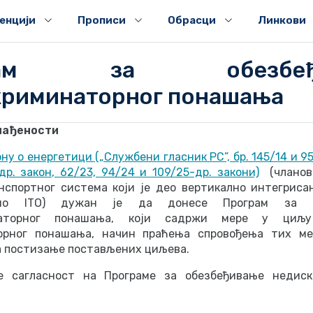
генцији
Прописи
Обрасци
Линкови
грам за обезбеђи
криминаторног понашања
лађености
ну о енергетици („Службени гласник РС”, бр. 145/14 и 95
др. закон, 62/23, 94/24 и 109/25-др. закони)
(чланови
нспортног система који је део вертикално интегриса
сно ITO) дужан је да донесе Програм за о
наторног понашања, који садржи мере у циљу
орног понашања, начин праћења спровођења тих ме
а постизање постављених циљева.
је сагласност на Програме за обезбеђивање недиск