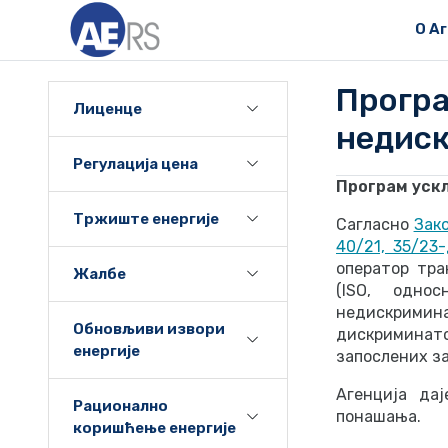
О А
Про
Лиценце
недис
Регулација цена
Програм уск
Тржиште енергије
Сагласно
Зако
40/21, 35/23-
оператор тра
Жалбе
(ISO, одно
недискрими
Обновљиви извори
дискриминат
енергије
запослених з
Агенција да
Рационално
понашања.
коришћење енергије