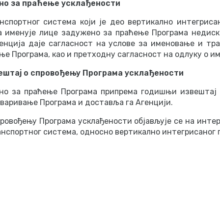
но за праћење усклађености
нспортног система који је део вертикално интегриса
а именује лице задужено за праћење Програма недис
енција даје сагласност на услове за именовање и тр
ње Програма, као и претходну сагласност на одлуку о и
ештај о спровођењу Програма усклађености
но за праћење Програма припрема годишњи извештај
варивање Програма и доставља га Агенцији.
провођењу Програма усклађености објављује се на инте
анспортног система, односно вертикално интегрисаног 