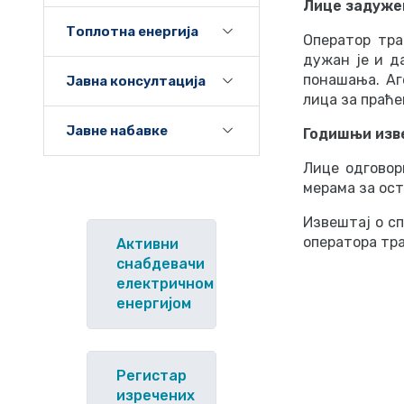
Лице задуже
Топлотна енергија
Оператор тра
дужан је и д
понашања. Аг
Јавна консултација
лица за праће
Јавне набавке
Годишњи изв
Лице одговор
мерама за ост
Извештај о с
оператора тр
Активни
снабдевачи
електричном
енергијом
Регистар
изречених