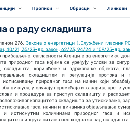
генцији
Прописи
Обрасци
Линкови
а о раду складишта
чланом 276.
Закона о енергетици („Службени гласник РС”
он, 40/21, 35/23-др. закон, 62/23, 94/24 и 109/25-др. за
 прибављеној сагласности Агенције за енергетику, дон
та природног гаса којима се уређују услови за сигур
д складишта, коришћење и одржавање објеката, пл
управљање складиштем и регулација протока и 
 истискивању природног гаса на начин који обезбеђ
 оба циклуса, у случају поремећаја и хаварија, врсте ус
слови и процедуре за приступ складишту и расподел
асположивог капацитета складишта за утискивање, ра
истискивање гаса, начин и динамика објављивања сума
 и истиснутим количинама природног гаса и ис
апацитета и друга питања неопходна за рад складишта.