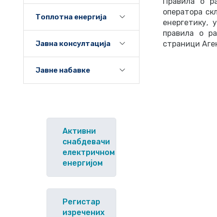
Правила о р
оператора ск
Топлотна енергија
енергетику, 
правила о р
Јавна консултација
страници Аген
Јавне набавке
Активни
снабдевачи
електричном
енергијом
Регистар
изречених