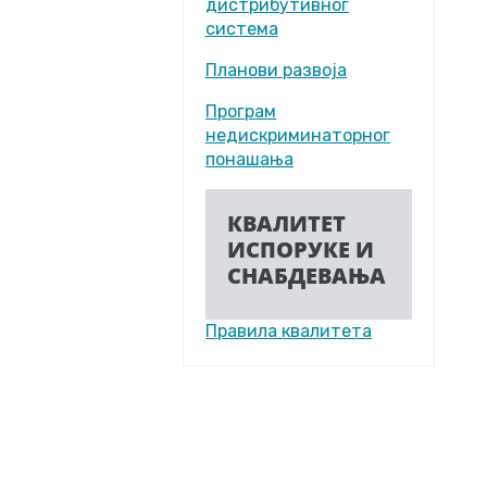
дистрибутивног
система
Планови развоја
Програм
недискриминаторног
понашања
КВАЛИТЕТ
ИСПОРУКЕ И
СНАБДЕВАЊА
Правила квалитета