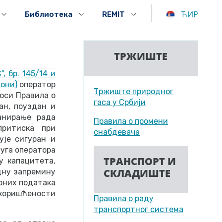
|
ЋИР
Библиотека
REMIT
ТРЖИШТЕ
, бр. 145/14 и
кони)
оператор
Тржиште природног
оси Правила о
гаса у Србији
ан, поуздан и
анирање рада
Правила о промени
притиска при
снабдевача
ује сигуран и
луга оператора
ТРАНСПОРТ И
у капацитета,
СКЛАДИШТЕ
дну запремину
рних података
коришћености
Правила о раду
транспортног система