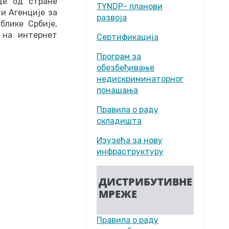
де од стране
TYNDP- планови
и Агенције за
развоја
блике Србије,
 на интернет
Сертификација
Програм за
обезбеђивање
недискриминаторног
понашања
Правила о раду
складишта
Изузећа за нову
инфраструктуру
ДИСТРИБУТИВНЕ
МРЕЖЕ
Правила о раду