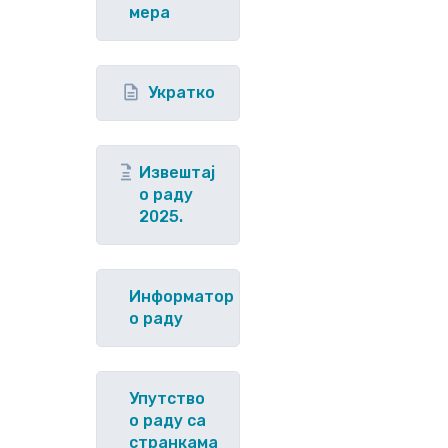
мера
Укратко
Извештај
о раду
2025.
Информатор
о раду
Упутство
o раду са
странкама