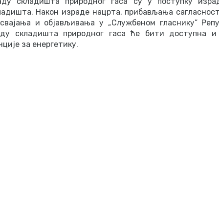
аду складишта природног гаса су у поступку изра
ладишта. Након израде нацрта, прибављања сагласност
усвајања и објављивања у „Службеном гласнику” Репу
аду складишта природног гаса ће бити доступна и
ције за енергетику.