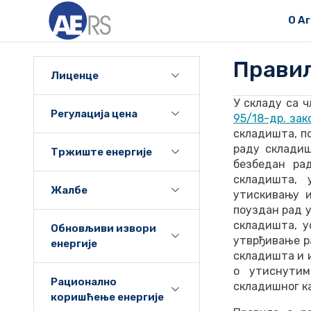
О А
Правил
Лиценце
У складу са 
Регулација цена
95/18-др. зак
складишта, по
раду складиш
Тржиште енергије
безбедан ра
складишта, 
Жалбе
утискивању и
поуздан рад у
складишта, у
Обновљиви извори
утврђивање р
енергије
складишта и 
о утиснутим
Рационално
складишног к
коришћење енергије