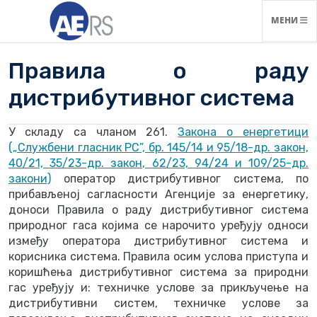
НАВИГАЦ
МЕНИ
Правила о раду
дистрибутивног система
У складу са чланом 261.
Закона о енергетици
(„Службени гласник РС”, бр. 145/14 и 95/18-др. закон,
40/21, 35/23-др. закон, 62/23, 94/24 и 109/25-др.
закони)
оператор дистрибутивног система, по
прибављеној сагласности Агенције за енергетику,
доноси Правила о раду дистрибутивног система
природног гаса којима се нарочито уређују односи
између оператора дистрибутивног система и
корисника система. Правила осим услова приступа и
коришћења дистрибутивног система за природни
гас уређују и: техничке услове за прикључење на
дистрибутивни систем, техничке услове за