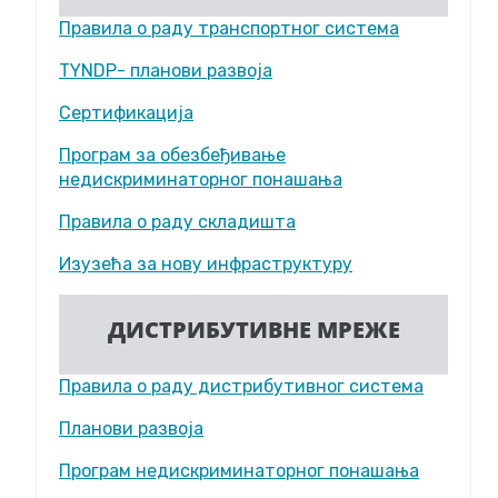
Правила о раду транспортног система
TYNDP- планови развоја
Сертификација
Програм за обезбеђивање
недискриминаторног понашања
Правила о раду складишта
Изузећа за нову инфраструктуру
ДИСТРИБУТИВНЕ МРЕЖЕ
Правила о раду дистрибутивног система
Планови развоја
Програм недискриминаторног понашања