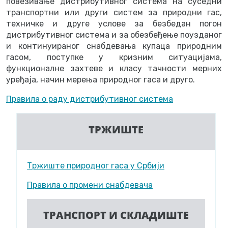
повезивање дистрибутивног система на суседни
транспортни или други систем за природни гас,
техничке и друге услове за безбедан погон
дистрибутивног система и за обезбеђење поузданог
и континуираног снабдевања купаца природним
гасом, поступке у кризним ситуацијама,
функционалне захтеве и класу тачности мерних
уређаја, начин мерења природног гаса и друго.
Правила о раду дистрибутивног система
ТРЖИШТЕ
Тржиште природног гаса у Србији
Правила о промени снабдевача
ТРАНСПОРТ И СКЛАДИШТЕ