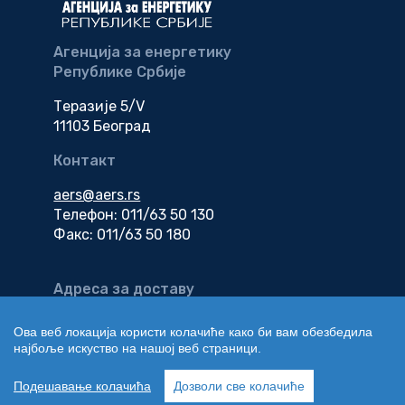
Агенција за енергетику
Републике Србије
Теразије 5/V
11103 Београд
Контакт
aers@aers.rs
Телефон: 011/63 50 130
Факс: 011/63 50 180
Адреса за доставу
електронске
документације
Ова веб локација користи колачиће како би вам обезбедила
најбоље искуство на нашој веб страници.
edokumenti@aers.rs
Подешавање колачића
Дозволи све колачиће