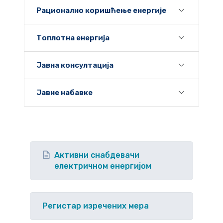
Рационално коришћење енергије
Топлотна енергија
Јавна консултација
Јавне набавке
Активни снабдевачи
електричном енергијом
Регистар изречених мера