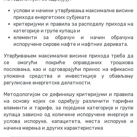
услови и начини утврђивања максималне висине
прихода енергетских субјеката
критеријуми и правила за расподелу прихода на
категорије и групе купаца и
елементи за обрачун и начин обрачуна
испоручене сирове нафте и нафтних деривата.
Утврђивањем максималне висине прихода треба да
се омогући покриће оправданих трошкова
пословања, као и одговарајући принос на ефикасно
уложена средства и инвестиције у обављању
регулисане енергетске делатности.
Методологијом се дефинишу критеријуми и правила
на основу којих се одређују различити тарифни
елементи и тарифе, за поједине категорије и групе
купаца зависно од количине испоручене енергије и
услова испоруке, капацитета, места испоруке и
начина мерења и других карактеристика