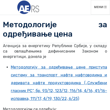
НАВИГАЦ
МЕНИ
Методологије за
одређивање цена
Агенција за енергетику Републике Србије, у складу
са овлашћењима дефинисаним Законом о
енергетици, донела је
Методологију за одређивање цене приступа
систему за транспорт нафте нафтоводима и
деривата нафте продуктоводима („Службени
гласник РС“, бр. 93/12, 123/12, 116/14, 4/16, 41/16-
исправка, 111/17, 4/19, 130/22, 6/25)
Методологијом се одређују: