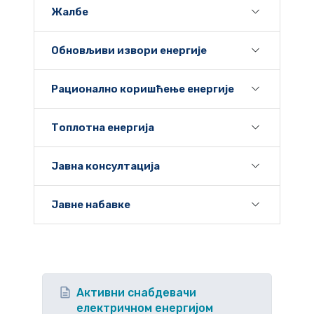
Жалбе
Обновљиви извори енергије
Рационално коришћење енергије
Топлотна енергија
Јавна консултација
Јавне набавке
Активни снабдевачи
електричном енергијом