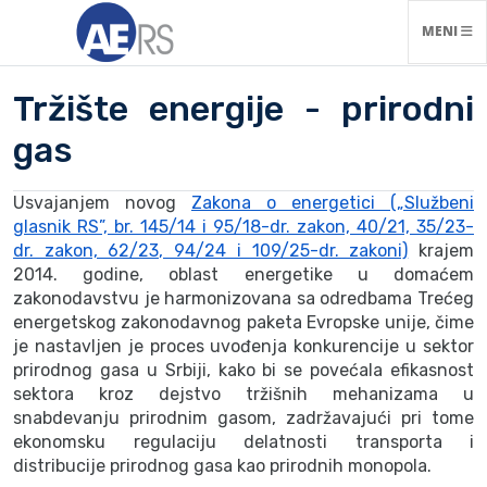
NAVIGACI
MENI
Tržište energije - prirodni
gas
Usvajanjem novog
Zakona o energetici („Službeni
glasnik RS”, br. 145/14 i 95/18-dr. zakon, 40/21, 35/23-
dr. zakon, 62/23, 94/24 i 109/25-dr. zakoni)
krajem
2014. godine, oblast energetike u domaćem
zakonodavstvu je harmonizovana sa odredbama Trećeg
energetskog zakonodavnog paketa Evropske unije, čime
je nastavljen je proces uvođenja konkurencije u sektor
prirodnog gasa u Srbiji, kako bi se povećala efikasnost
sektora kroz dejstvo tržišnih mehanizama u
snabdevanju prirodnim gasom, zadržavajući pri tome
ekonomsku regulaciju delatnosti transporta i
distribucije prirodnog gasa kao prirodnih monopola.