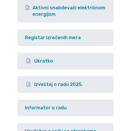
Aktivni snabdevači električnom
energijom
Registar izrečenih mera
Ukratko
Izveštaj o radu 2025.
Informator o radu