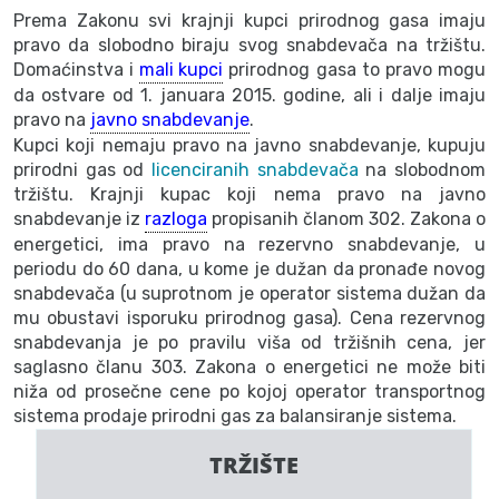
Prema Zakonu svi krajnji kupci prirodnog gasa imaju
pravo da slobodno biraju svog snabdevača na tržištu.
Domaćinstva i
mali kupci
prirodnog gasa to pravo mogu
da ostvare od 1. januara 2015. godine, ali i dalje imaju
pravo na
javno snabdevanje
.
Kupci koji nemaju pravo na javno snabdevanje, kupuju
prirodni gas od
licenciranih snabdevača
na slobodnom
tržištu. Krajnji kupac koji nema pravo na javno
snabdevanje iz
razloga
propisanih članom 302. Zakona o
energetici, ima pravo na rezervno snabdevanje, u
periodu do 60 dana, u kome je dužan da pronađe novog
snabdevača (u suprotnom je operator sistema dužan da
mu obustavi isporuku prirodnog gasa). Cena rezervnog
snabdevanja je po pravilu viša od tržišnih cena, jer
saglasno članu 303. Zakona o energetici ne može biti
niža od prosečne cene po kojoj operator transportnog
sistema prodaje prirodni gas za balansiranje sistema.
TRŽIŠTE