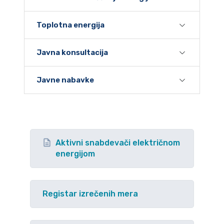
Toplotna energija
Javna konsultacija
Javne nabavke
Aktivni snabdevači električnom
energijom
Registar izrečenih mera