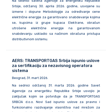
Na sednici saveta Agencije za energetiku Republike
Srbije, održanoj 30. aprila 2026. godine, usvojene su
izmene i dopune Metodologije za određivanje cene
električne energije za garantovano snabdevanje kojima
se, kupcima iz grupe kupaca Elektrane, obračun
utrošene električne energije na garantovanom
snabdevanju uskladio sa načinom obračuna pristupa
distributivnom sistemu.
AERS: TRANSPORTGAS Srbija ispunio uslove
za sertifikaciju za nezavisnog operatora
sistema
Beograd, 31. mart 2026.
Na sednici održanoj 31. marta 2026. godine Savet
Agencije za energetiku Republike Srbije usvojio je
zaključak kojim se potvrđuje da je TRANSPORTGAS
SRBIJA d.o.o. Novi Sad ispunio uslove za pravno i
funkcionalno razdvajanje vlasništva nad mrežom za