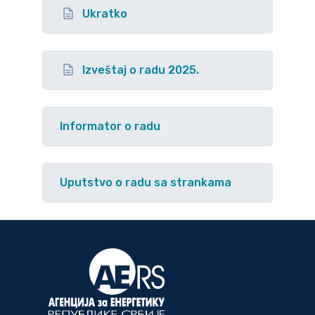
Ukratko
Izveštaj o radu 2025.
Informator o radu
Uputstvo o radu sa strankama