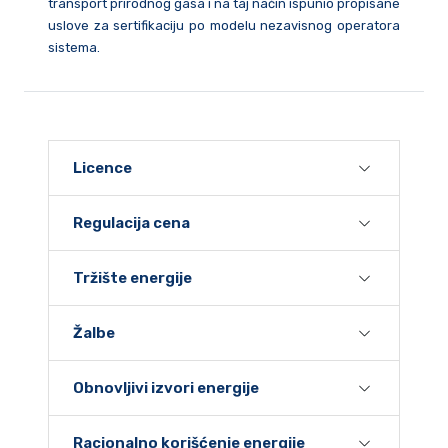
transport prirodnog gasa i na taj način ispunio propisane
uslove za sertifikaciju po modelu nezavisnog operatora
sistema.
Licence
Regulacija cena
Tržište energije
Žalbe
Obnovljivi izvori energije
Racionalno korišćenje energije