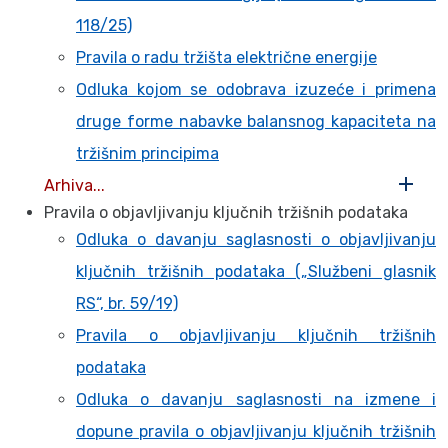
118/25)
Pravila o radu tržišta električne energije
Odluka kojom se odobrava izuzeće i primena
druge forme nabavke balansnog kapaciteta na
tržišnim principima
Arhiva...
Pravila o objavljivanju ključnih tržišnih podataka
Odluka o davanju saglasnosti o objavljivanju
ključnih tržišnih podataka („Službeni glasnik
RS“, br. 59/19)
Pravila o objavljivanju ključnih tržišnih
podataka
Odluka o davanju saglasnosti na izmene i
dopune pravila o objavljivanju ključnih tržišnih