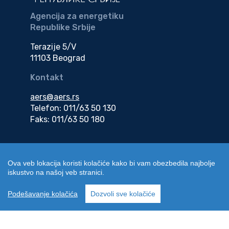
Agencija za energetiku
Republike Srbije
Terazije 5/V
11103 Beograd
Kontakt
aers@aers.rs
Telefon: 011/63 50 130
Faks: 011/63 50 180
Adresa za dostavu
elektronske dokumentacije
Ova veb lokacija koristi kolačiće kako bi vam obezbedila najbolje
iskustvo na našoj veb stranici.
edokumenti@aers.rs
Podešavanje kolačića
Dozvoli sve kolačiće
Copyright | Agencija za energetiku Republike Srbije