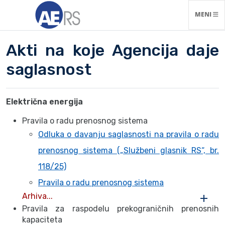
NAVIGACI
MENI
Akti na koje Agencija daje
saglasnost
Električna energija
Pravila o radu prenosnog sistema
Odluka o davanju saglasnosti na pravila o radu
prenosnog sistema („Službeni glasnik RS“, br.
118/25)
Pravila o radu prenosnog sistema
Arhiva...
Pravila za raspodelu prekograničnih prenosnih
kapaciteta