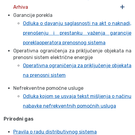
Arhiva
Garancije porekla
Odluka o davanju saglasnosti na akt o naknadi,
prenošenju i prestanku važenja garancije
poreklaoperatora prenosnog sistema
Operativna ograničenja za priključenje objekata na
prenosni sistem električne energije
Operativna ograničenja za priključenje objekata
na prenosni sistem
Nefrekventne pomoćne usluge
Odluka kojom se usvaja tekst mišljenja o načinu
nabavke nefrekventnih pomoćnih usluga
Prirodni gas
Pravila o radu distributivnog sistema