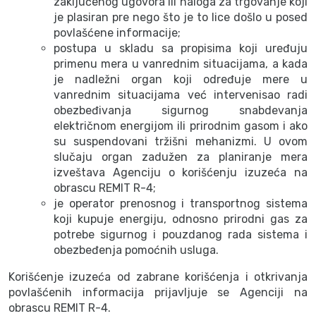
zaključenog ugovora ili naloga za trgovanje koji
je plasiran pre nego što je to lice došlo u posed
povlašćene informacije;
postupa u skladu sa propisima koji uređuju
primenu mera u vanrednim situacijama, a kada
je nadležni organ koji određuje mere u
vanrednim situacijama već intervenisao radi
obezbeđivanja sigurnog snabdevanja
električnom energijom ili prirodnim gasom i ako
su suspendovani tržišni mehanizmi. U ovom
slučaju organ zadužen za planiranje mera
izveštava Agenciju o korišćenju izuzeća na
obrascu REMIT R-4;
je operator prenosnog i transportnog sistema
koji kupuje energiju, odnosno prirodni gas za
potrebe sigurnog i pouzdanog rada sistema i
obezbeđenja pomoćnih usluga.
Korišćenje izuzeća od zabrane korišćenja i otkrivanja
povlašćenih informacija prijavljuje se Agenciji na
obrascu REMIT R-4.