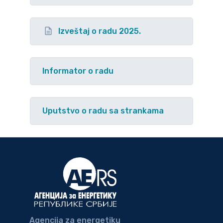
Izveštaj o radu 2025.
Informator o radu
Uputstvo o radu sa strankama
Agencija za energetiku