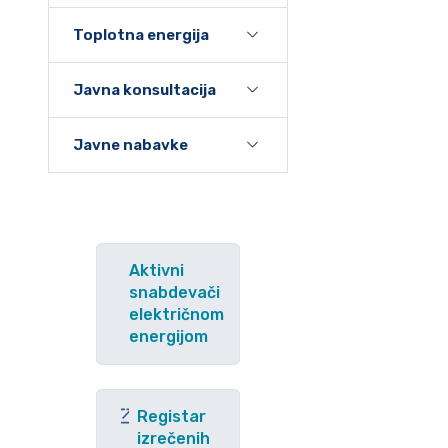
Toplotna energija
Javna konsultacija
Javne nabavke
Aktivni
snabdevači
električnom
energijom
Registar
izrečenih