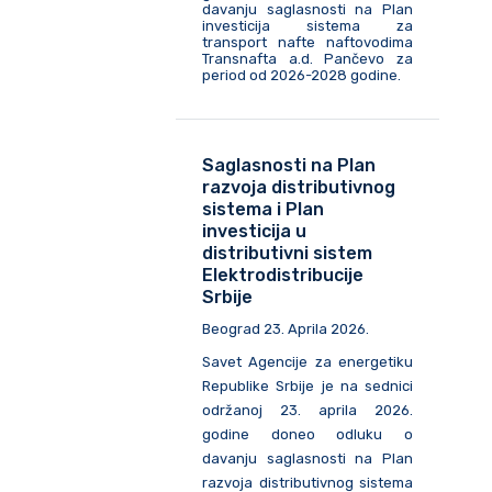
davanju saglasnosti na Plan
investicija sistema za
transport nafte naftovodima
Transnafta a.d. Pančevo za
period od 2026-2028 godine.
Saglasnosti na Plan
razvoja distributivnog
sistema i Plan
investicija u
distributivni sistem
Elektrodistribucije
Srbije
Beograd 23. Aprila 2026.
Savet Agencije za energetiku
Republike Srbije je na sednici
održanoj 23. aprila 2026.
godine doneo odluku o
davanju saglasnosti na Plan
razvoja distributivnog sistema