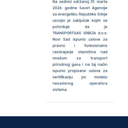
Na sednici održanoj 31. marta
2026. godine Savet Agencije
za energetiku Republike Srbije
usvojio je zaključak kojim se
potvrđuje da je
TRANSPORTGAS SRBIJA d.o.o.
Novi Sad ispunio uslove za
pravno i funkcionalno
razdvajanje vlasništva nad
mrežom za transport
prirodnog gasa i na taj način
ispunio propisane uslove za
sertifikaciju po modelu
nezavisnog operatora
sistema.