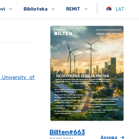
|
LAT
ovi
Biblioteka
REMIT
 University of
Billten#663
Архива