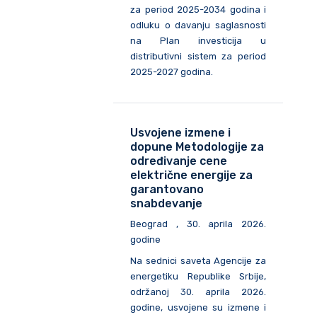
za period 2025-2034 godina i
odluku o davanju saglasnosti
na Plan investicija u
distributivni sistem za period
2025-2027 godina.
Usvojene izmene i
dopune Metodologije za
određivanje cene
električne energije za
garantovano
snabdevanje
Beograd , 30. aprila 2026.
godine
Na sednici saveta Agencije za
energetiku Republike Srbije,
održanoj 30. aprila 2026.
godine, usvojene su izmene i