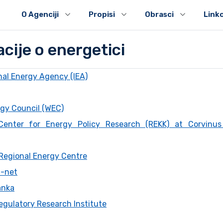
O Agenciji
Propisi
Obrasci
Link
cije o energetici
nal Energy Agency (IEA)
gy Council (WEC)
Center for Energy Policy Research (REKK) at Corvinus
Regional Energy Centre
a-net
anka
egulatory Research Institute