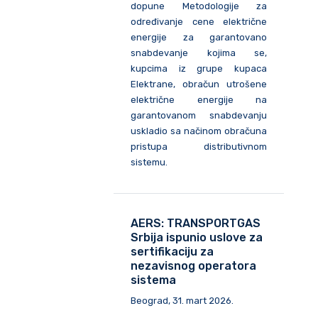
dopune Metodologije za
određivanje cene električne
energije za garantovano
snabdevanje kojima se,
kupcima iz grupe kupaca
Elektrane, obračun utrošene
električne energije na
garantovanom snabdevanju
uskladio sa načinom obračuna
pristupa distributivnom
sistemu.
AERS: TRANSPORTGAS
Srbija ispunio uslove za
sertifikaciju za
nezavisnog operatora
sistema
Beograd, 31. mart 2026.