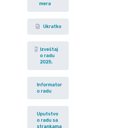
mera
Ukratko
Izveštaj
o radu
2025.
Informator
o radu
Uputstvo
o radu sa
strankama