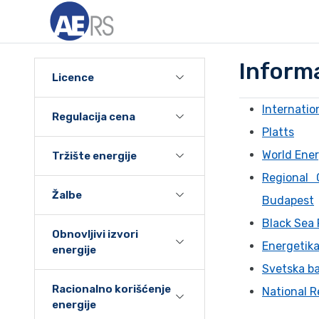
Informa
Licence
Internatio
Regulacija cena
Platts
World Ener
Tržište energije
Regional 
Žalbe
Budapest
Black Sea 
Obnovljivi izvori
Energetik
energije
Svetska b
Racionalno korišćenje
National R
energije