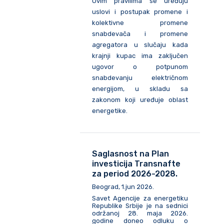
Ovim pravilima se uređuju
uslovi i postupak promene i
kolektivne promene
snabdevača i promene
agregatora u slučaju kada
krajnji kupac ima zaključen
ugovor o potpunom
snabdevanju električnom
energijom, u skladu sa
zakonom koji uređuje oblast
energetike.
Saglasnost na Plan
investicija Transnafte
za period 2026-2028.
Beograd, 1.jun 2026.
Savet Agencije za energetiku
Republike Srbije je na sednici
održanoj 28. maja 2026.
godine doneo odluku o