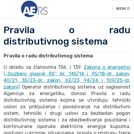
NAVIGACI
MENI
Pravila o radu
distributivnog sistema
Pravila o radu distributivnog sistema
U skladu sa članovima 136. i 139.
Zakona o energetici
(„Službeni glasnik RS”, br. 145/14 i 95/18-dr. zakon,
40/21, 35/23-dr. zakon, 62/23, 94/24 i 109/25-dr.
zakoni)
Operator distributivnog sistema, uz saglasnost
Agencije za energetiku, donosi Pravila o radu
distributivnog sistema kojima se utvrđuju: tehnički
uslovi za priključenje i povezivanje na distributivni
sistem, tehnički i drugi uslovi za bezbedan pogon
distributivnog sistema i za obezbeđivanje pouzdane i
kontinuirane isporuke električne energije kupcima,
postupci u kriznim situacijama, pravila o pristupu treće