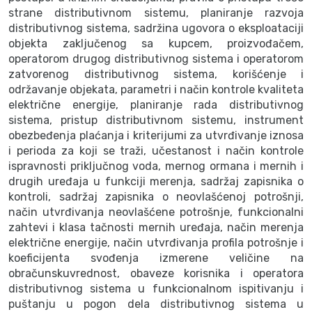
strane distributivnom sistemu, planiranje razvoja
distributivnog sistema, sadržina ugovora o eksploataciji
objekta zaključenog sa kupcem, proizvođačem,
operatorom drugog distributivnog sistema i operatorom
zatvorenog distributivnog sistema, korišćenje i
održavanje objekata, parametri i način kontrole kvaliteta
električne energije, planiranje rada distributivnog
sistema, pristup distributivnom sistemu, instrument
obezbeđenja plaćanja i kriterijumi za utvrđivanje iznosa
i perioda za koji se traži, učestanost i način kontrole
ispravnosti priključnog voda, mernog ormana i mernih i
drugih uređaja u funkciji merenja, sadržaj zapisnika o
kontroli, sadržaj zapisnika o neovlašćenoj potrošnji,
način utvrđivanja neovlašćene potrošnje, funkcionalni
zahtevi i klasa tačnosti mernih uređaja, način merenja
električne energije, način utvrđivanja profila potrošnje i
koeficijenta svođenja izmerene veličine na
obračunskuvrednost, obaveze korisnika i operatora
distributivnog sistema u funkcionalnom ispitivanju i
puštanju u pogon dela distributivnog sistema u